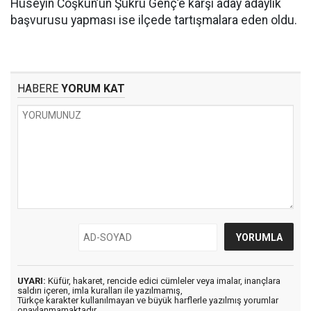
Hüseyin Coşkun’un Şükrü Genç’e karşı aday adaylık
başvurusu yapması ise ilçede tartışmalara eden oldu.
HABERE
YORUM KAT
UYARI:
Küfür, hakaret, rencide edici cümleler veya imalar, inançlara
saldırı içeren, imla kuralları ile yazılmamış,
Türkçe karakter kullanılmayan ve büyük harflerle yazılmış yorumlar
onaylanmamaktadır.