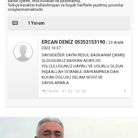
saldırı içeren, imla kuralları ile yazılmamış,
Türkçe karakter kullanılmayan ve büyük harflerle yazılmış yorumlar
onaylanmamaktadır.
1 Yorum
ERCAN DENİZ 05352153190
/ 23 Aralık
2023 13:37
SAYGIDEĞER SAYİN RESUL BASKANİM ÇIKMIŞ
OLDUGUNUZ BASKAN ADAYLİGİ
YOLCULUGUNUZ HAYIRLI VE UGURLU OLSUN
İNŞAALLAH İSTANBUL BAYRAMPASA DAN
KUCAK DOLUSU SELAM SEVGİ VE
SAYGILARIMLA
Yanıtla
(0)
(0)