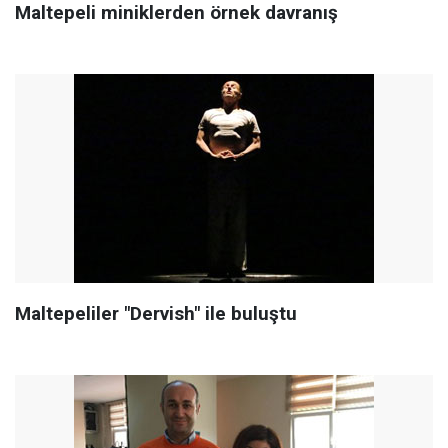
Maltepeli miniklerden örnek davranış
Maltepeliler "Dervish" ile buluştu