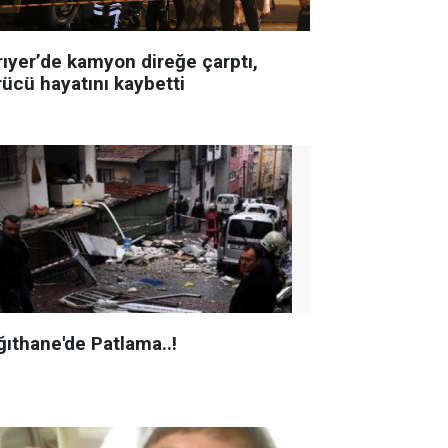
rıyer’de kamyon direğe çarptı,
rücü hayatını kaybetti
ğıthane'de Patlama..!