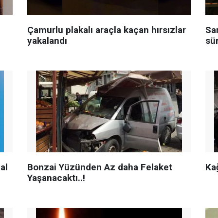
Çamurlu plakalı araçla kaçan hırsızlar
Sa
yakalandı
sü
al
Bonzai Yüzünden Az daha Felaket
Ka
Yaşanacaktı..!