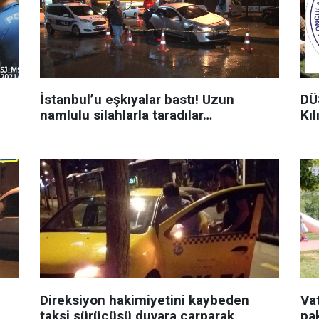
İstanbul’u eşkıyalar bastı! Uzun
DÜS
namlulu silahlarla taradılar…
Kıl
Direksiyon hakimiyetini kaybeden
Va
taksi sürücüsü duvara çarparak
pak