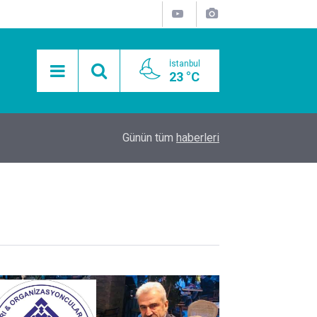
İstanbul
23 °C
15:11
Mobil Araçlarla Hayır Lokması Dağıtımının Avanta
Günün tüm
haberleri