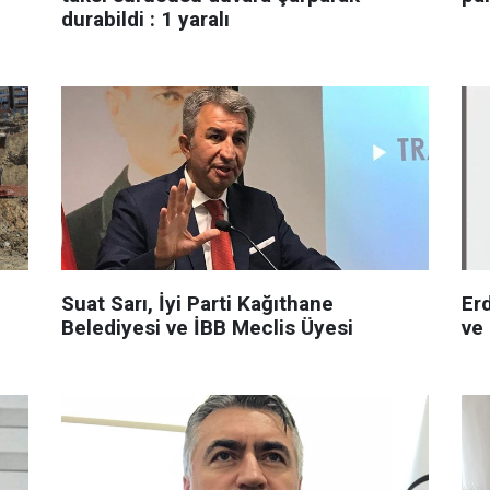
durabildi : 1 yaralı
Suat Sarı, İyi Parti Kağıthane
Er
Belediyesi ve İBB Meclis Üyesi
ve