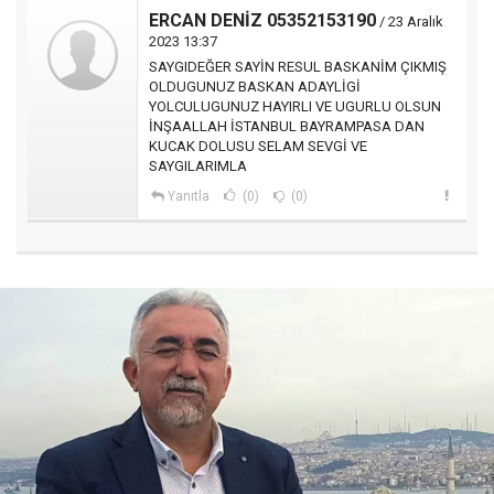
ERCAN DENİZ 05352153190
/ 23 Aralık
2023 13:37
SAYGIDEĞER SAYİN RESUL BASKANİM ÇIKMIŞ
OLDUGUNUZ BASKAN ADAYLİGİ
YOLCULUGUNUZ HAYIRLI VE UGURLU OLSUN
İNŞAALLAH İSTANBUL BAYRAMPASA DAN
KUCAK DOLUSU SELAM SEVGİ VE
SAYGILARIMLA
Yanıtla
(0)
(0)