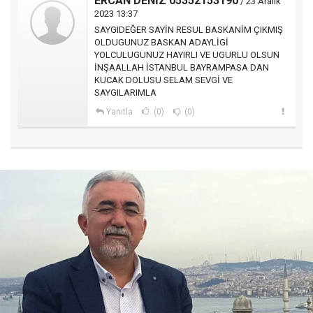
ERCAN DENİZ 05352153190
/ 23 Aralık
2023 13:37
SAYGIDEĞER SAYİN RESUL BASKANİM ÇIKMIŞ
OLDUGUNUZ BASKAN ADAYLİGİ
YOLCULUGUNUZ HAYIRLI VE UGURLU OLSUN
İNŞAALLAH İSTANBUL BAYRAMPASA DAN
KUCAK DOLUSU SELAM SEVGİ VE
SAYGILARIMLA
Yanıtla
(0)
(0)