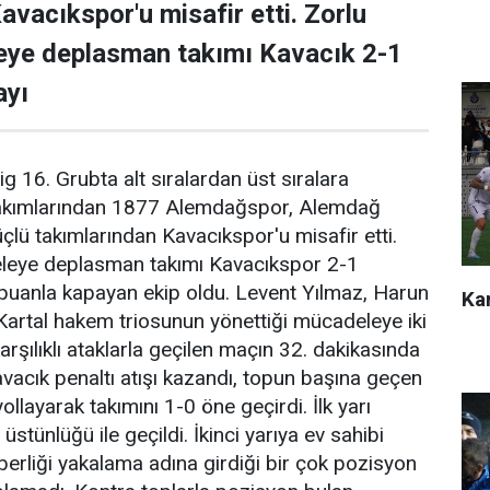
avacıkspor'u misafir etti. Zorlu
ye deplasman takımı Kavacık 2-1
ayı
g 16. Grubta alt sıralardan üst sıralara
takımlarından 1877 Alemdağspor, Alemdağ
lü takımlarından Kavacıkspor'u misafir etti.
leye deplasman takımı Kavacıkspor 2-1
 puanla kapayan ekip oldu. Levent Yılmaz, Harun
Kar
artal hakem triosunun yönettiği mücadeleye iki
karşılıklı ataklarla geçilen maçın 32. dakikasında
acık penaltı atışı kazandı, topun başına geçen
ollayarak takımını 1-0 öne geçirdi. İlk yarı
stünlüğü ile geçildi. İkinci yarıya ev sahibi
rliği yakalama adına girdiği bir çok pozisyon