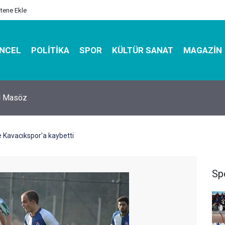
itene Ekle
NCEL
POLITIKA
SPOR
KÜLTÜR SANAT
MAGAZIN
hirbazı ile Estetik, Dayanıklı ve Çevre Dostu Ambalaj
 Kavacıkspor'a kaybetti
Sp