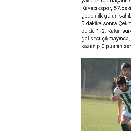
yakalasada başarılı 
Kavacıkspor, 57.daki
geçen ilk golün sahi
5 dakika sonra Çekme
buldu 1-2. Kalan sü
gol sesi çıkmayınca
kazanıp 3 puanın sah