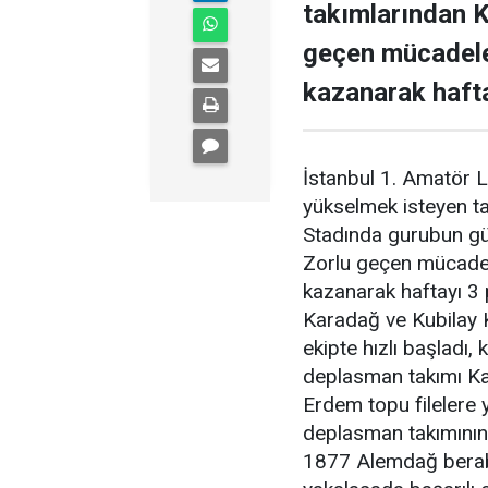
takımlarından K
geçen mücadele
kazanarak haft
İstanbul 1. Amatör Li
yükselmek isteyen 
Stadında gurubun güç
Zorlu geçen mücade
kazanarak haftayı 3
Karadağ ve Kubilay K
ekipte hızlı başladı, 
deplasman takımı Kav
Erdem topu filelere y
deplasman takımının ü
1877 Alemdağ berabe