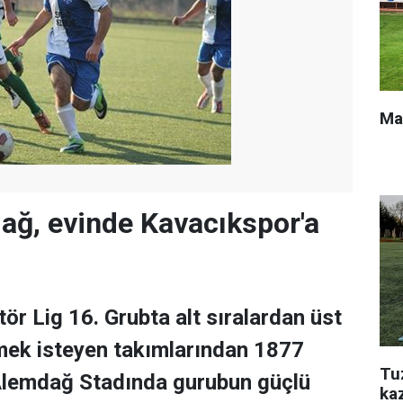
Ma
ğ, evinde Kavacıkspor'a
ör Lig 16. Grubta alt sıralardan üst
mek isteyen takımlarından 1877
Tu
lemdağ Stadında gurubun güçlü
ka