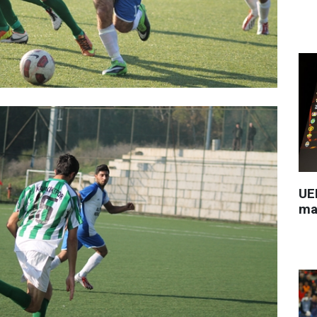
UEF
ma