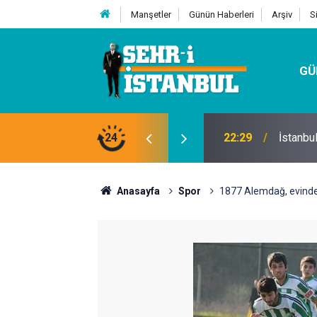
Manşetler
Günün Haberleri
Arşiv
S
GÜ
24
07:32
Kutu Si
Anasayfa
Spor
1877 Alemdağ, evinde