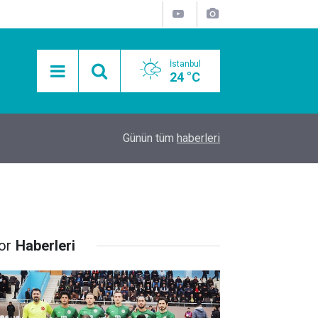
İstanbul
24 °C
15:11
Mobil Araçlarla Hayır Lokması Dağıtımının Avanta
Günün tüm
haberleri
or
Haberleri