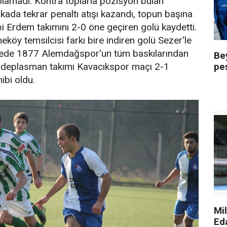
olamadı. Kontra toplarla pozisyon bulan
kada tekrar penaltı atışı kazandı, topun başına
bi Erdem takımını 2-0 öne geçiren golü kaydetti.
köy temsilcisi farkı bire indiren golü Sezer'le
rede 1877 Alemdağspor'un tüm baskılarından
Be
pe
, deplasman takımı Kavacıkspor maçı 2-1
ibi oldu.
Mi
Ed