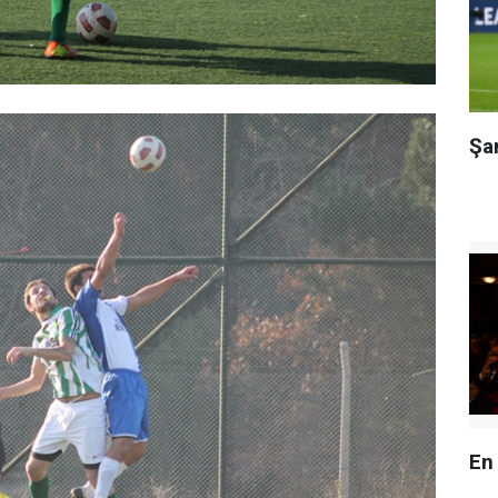
Şa
En