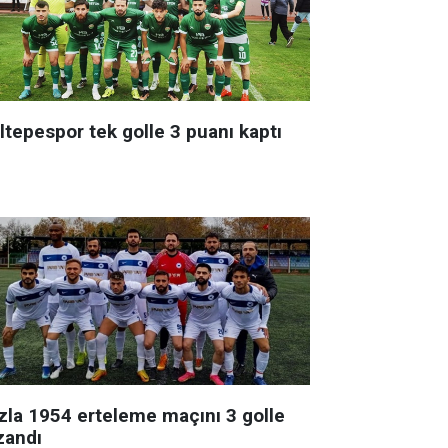
ltepespor tek golle 3 puanı kaptı
zla 1954 erteleme maçını 3 golle
zandı