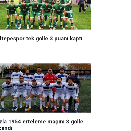
ltepespor tek golle 3 puanı kaptı
zla 1954 erteleme maçını 3 golle
zandı