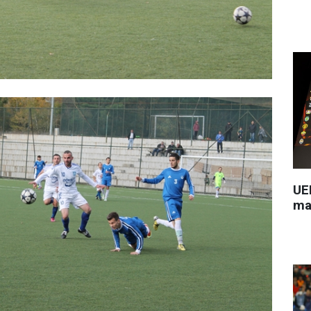
UEF
ma