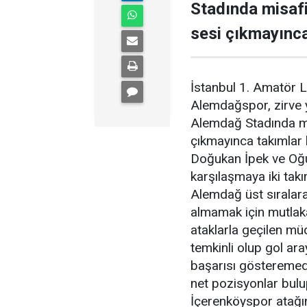
Stadında misafi
sesi çıkmayınca 
İstanbul 1. Amatör L
Alemdağspor, zirve 
Alemdağ Stadında mis
çıkmayınca takımlar 
Doğukan İpek ve Oğu
karşılaşmaya iki ta
Alemdağ üst sıralara
almamak için mutlaka 
ataklarla geçilen mü
temkinli olup gol ara
başarısı gösteremedil
net pozisyonlar bulu
İçerenköyspor atağı