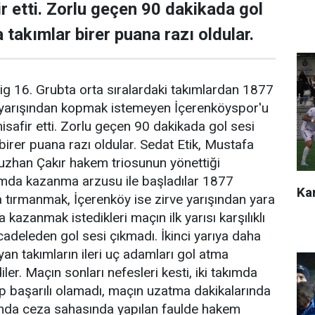
r etti. Zorlu geçen 90 dakikada gol
takımlar birer puana razı oldular.
ig 16. Grubta orta sıralardaki takımlardan 1877
yarışından kopmak istemeyen İçerenköyspor'u
afir etti. Zorlu geçen 90 dakikada gol sesi
birer puana razı oldular. Sedat Etik, Mustafa
zhan Çakır hakem triosunun yönettiği
kımda kazanma arzusu ile başladılar 1877
Kar
 tırmanmak, İçerenköy ise zirve yarışından yara
kazanmak istedikleri maçın ilk yarısı karşılıklı
cadeleden gol sesi çıkmadı. İkinci yarıya daha
yan takımların ileri uç adamları gol atma
er. Maçın sonları nefesleri kesti, iki takımda
p başarılı olamadı, maçın uzatma dakikalarında
nda ceza sahasında yapılan faulde hakem