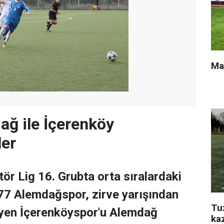
Ma
ğ ile İçerenköy
ler
tör Lig 16. Grubta orta sıralardaki
77 Alemdağspor, zirve yarışından
Tu
en İçerenköyspor'u Alemdağ
ka