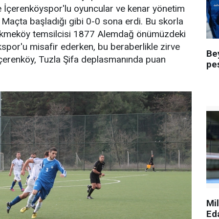
e İçerenköyspor'lu oyuncular ve kenar yönetim
. Maçta başladığı gibi 0-0 sona erdi. Bu skorla
ekmeköy temsilcisi 1877 Alemdağ önümüzdeki
por'u misafir ederken, bu beraberlikle zirve
Be
İçerenköy, Tuzla Şifa deplasmanında puan
pe
Mi
Ed