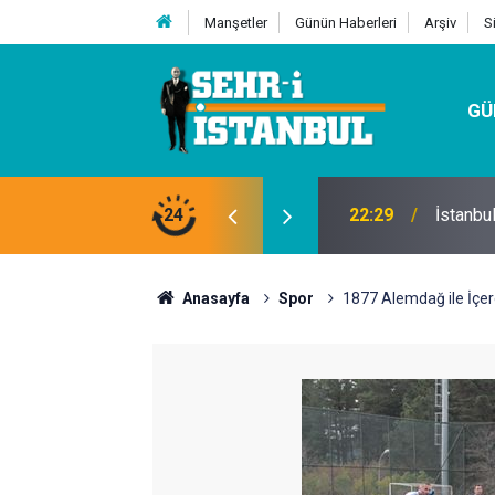
Manşetler
Günün Haberleri
Arşiv
S
GÜ
24
07:32
Kutu Si
Anasayfa
Spor
1877 Alemdağ ile İçe