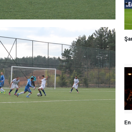
Şa
En