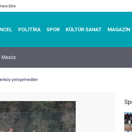
itene Ekle
NCEL
POLITIKA
SPOR
KÜLTÜR SANAT
MAGAZIN
hirbazı ile Estetik, Dayanıklı ve Çevre Dostu Ambalaj
renköy yenişemediler
Sp