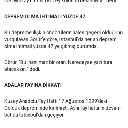
ise aynı fay hattının kuzey kolunda bekleniyor." dedi.
DEPREM OLMA İHTİMALİ YÜZDE 47
Bu depreme ilişkin öngörülerin halen geçerli olduğunu
vurgulayan Görür'e göre, İstanbul'da her an deprem
olma ihtimali yüzde 47'ye çıkmış durumda.
Görür, "Bu inanılmaz bir oran. Neredeyse yazı tura
atacaksın." dedi.
ADALAR FAYINA DİKKAT!
Kuzey Anadolu Fay Hattı 17 Ağustos 1999'daki
Gölcük depreminde kırılmıştı. Aynı fay hattının devamı
batıda İstanbul'dan geçiyor.