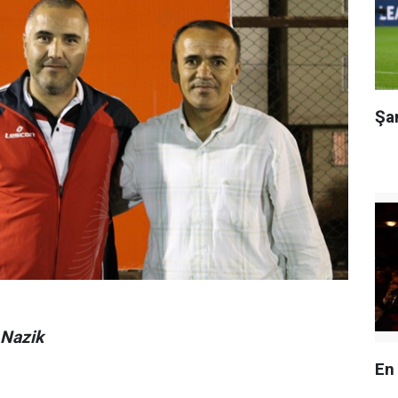
Şa
 Nazik
En