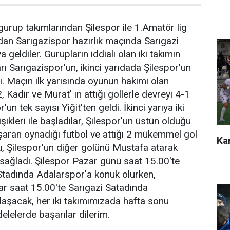
gurup takımlarından Şilespor ile 1.Amatör lig
dan Sarıgazispor hazırlık maçında Sarıgazi
 geldiler. Gurupların iddialı olan iki takımın
ı Sarıgazispor'un, ikinci yarıdada Şilespor'un
ı. Maçın ilk yarısında oyunun hakimi olan
 Kadir ve Murat' ın attığı gollerle devreyi 4-1
un tek sayısı Yiğit'ten geldi. İkinci yarıya iki
kleri ile başladılar, Şilespor'un üstün olduğu
şaran oynadığı futbol ve attığı 2 mükemmel gol
Kar
ldu, Şilespor'un diğer golünü Mustafa atarak
sağladı. Şilespor Pazar günü saat 15.00'te
tadında Adalarspor'a konuk olurken,
r saat 15.00'te Sarıgazi Satadında
ılaşacak, her iki takımımızada hafta sonu
lelerde başarılar dilerim.