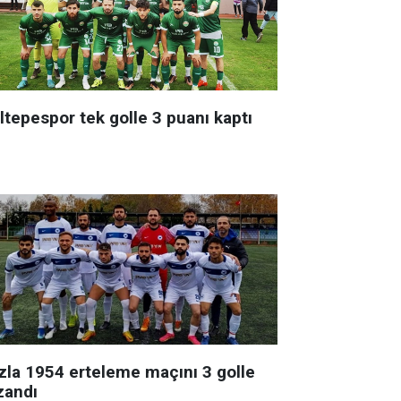
ltepespor tek golle 3 puanı kaptı
zla 1954 erteleme maçını 3 golle
zandı