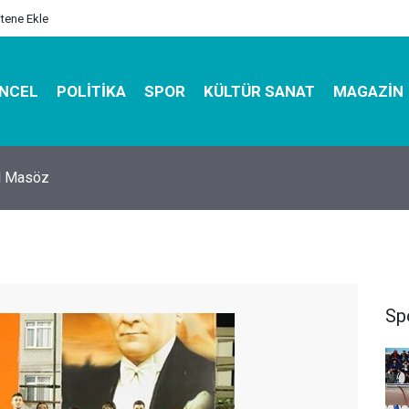
itene Ekle
NCEL
POLITIKA
SPOR
KÜLTÜR SANAT
MAGAZIN
hirbazı ile Estetik, Dayanıklı ve Çevre Dostu Ambalaj
Sp