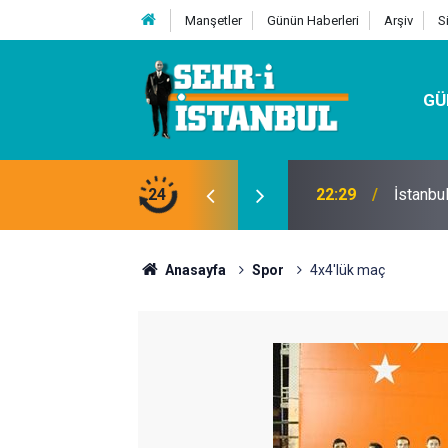
Manşetler
Günün Haberleri
Arşiv
S
GÜ
24
07:32
Kutu Si
Anasayfa
Spor
4x4'lük maç