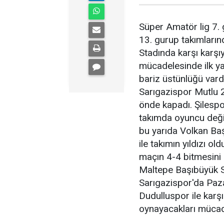
Süper Amatör lig 7. 
13. gurup takımların
Stadında karşı karşıya
mücadelesinde ilk yar
bariz üstünlüğü vard
Sarıgazispor Mutlu 2,
önde kapadı. Şilespor'
takımda oyuncu değişi
bu yarıda Volkan Ba
ile takımın yıldızı o
maçın 4-4 bitmesini 
Maltepe Başıbüyük S
Sarıgazispor'da Paza
Dudulluspor ile karş
oynayacakları mücade