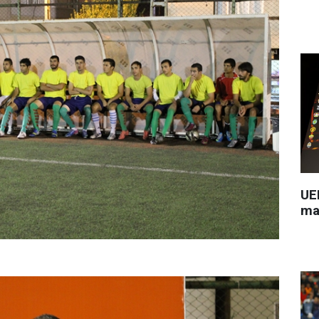
UEF
ma