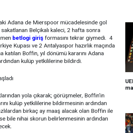
daki Adana de Mierspoor mücadelesinde gol
sakatlanan Belçikalı kaleci, 2 hafta sonra
ağmen
betlogi giriş
formasını tekrar giymedi. 4
rkiye Kupası ve 2 Antalyaspor hazırlık maçında
a katılan Boffin, yıl dönümü kararını Adana
ından kulüp yetkililerine bildirdi.
aşladı
UEF
ma
arından yola çıkarak; görüşmeler, Boffin'in
ını kulüp yetkililerine bildirmesinin ardından
zlılardan birkaç ay maaş alacak olan Boffin ile
se bile nihai skorun belirlenmesinin ardından
ecek.