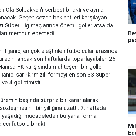
 Ola Solbakken'i serbest bıraktı ve ayrılan
nacak. Geçen sezon beklentileri karşılayan
ı Süper Lig maçlarında önemli goller atsa da
Be
arları memnun edemedi.
pe
Tijanic, en çok eleştirilen futbolcular arasında
 sürecini ancak son haftalarda toparlayabilen 25
 Manisa FK karşısında muhteşem bir golle
 Tjanic, sarı-kırmızılı formayı en son 33 Süper
ve 4 gol atmıştı.
üremin başında sürpriz bir karar alarak
sözleşmesini bir yıllığına uzattı. 7. haftada
e yaşadığı mücadeleden bu yana forma
leci futbolu bıraktı.
Mi
Ed