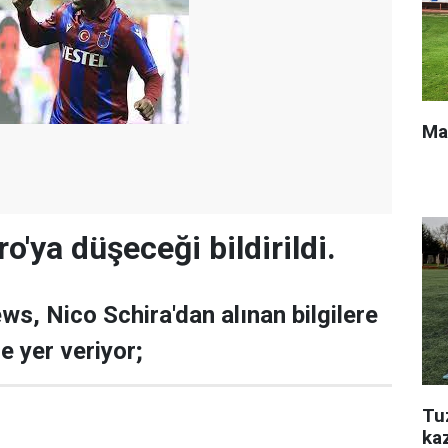
Ma
o'ya düşeceği bildirildi.
ews, Nico Schira'dan alınan bilgilere
e yer veriyor;
Tu
ka