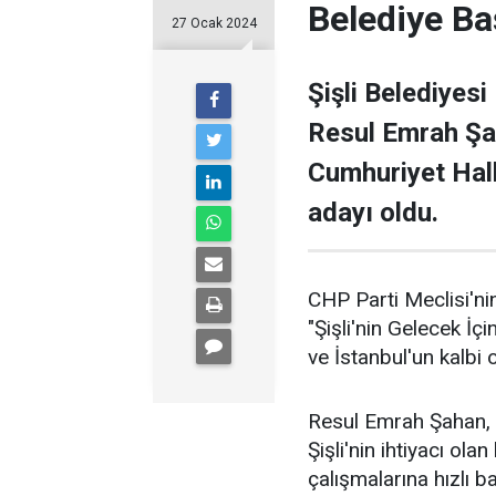
Belediye Ba
27 Ocak 2024
Şişli Belediyesi
Resul Emrah Şa
Cumhuriyet Halk
adayı oldu.
CHP Parti Meclisi'nin
"Şişli'nin Gelecek İçi
ve İstanbul'un kalbi ol
Resul Emrah Şahan, Ş
Şişli'nin ihtiyacı ola
çalışmalarına hızlı b