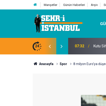
Manşetler
Günün Haberleri
Arşiv
S
GÜ
24
07:32
Kutu Si
Anasayfa
Spor
8 milyon Euro'ya düşece