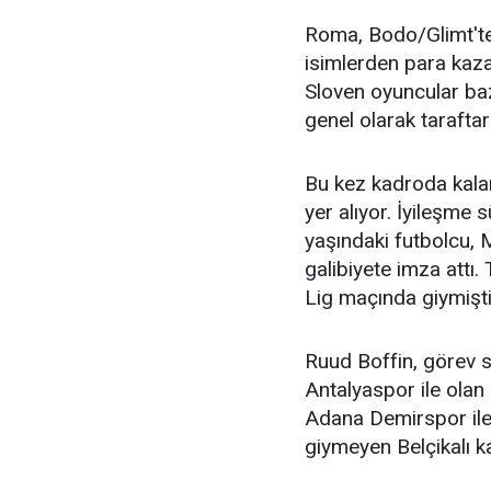
Roma, Bodo/Glimt'ten
isimlerden para kaza
Sloven oyuncular baz
genel olarak taraft
Bu kez kadroda kalan 
yer alıyor. İyileşme
yaşındaki futbolcu,
galibiyete imza attı.
Lig maçında giymişti 
Ruud Boffin, görev s
Antalyaspor ile olan 
Adana Demirspor il
giymeyen Belçikalı ka