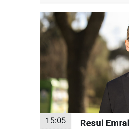
15:05
Resul Emrah