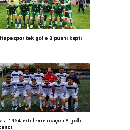
ltepespor tek golle 3 puanı kaptı
zla 1954 erteleme maçını 3 golle
zandı