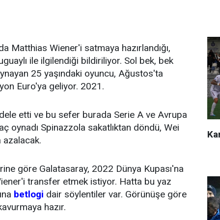
a Matthias Wiener'i satmaya hazırlandığı,
uaylı ile ilgilendiği bildiriliyor. Sol bek, bek
oynayan 25 yaşındaki oyuncu, Ağustos'ta
yon Euro'ya geliyor. 2021.
ele etti ve bu sefer burada Serie A ve Avrupa
aç oynadı Spinazzola sakatlıktan döndü, Wei
Kar
 azalacak.
erine göre Galatasaray, 2022 Dünya Kupası'na
iener'i transfer etmek istiyor. Hatta bu yaz
ğına
betlogi
dair söylentiler var. Görünüşe göre
kavurmaya hazır.