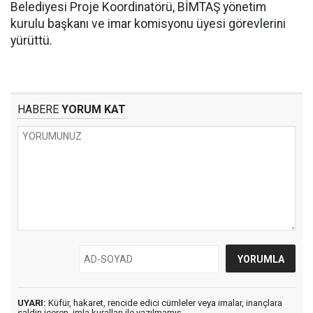
Belediyesi Proje Koordinatörü, BİMTAŞ yönetim
kurulu başkanı ve imar komisyonu üyesi görevlerini
yürüttü.
HABERE
YORUM KAT
UYARI:
Küfür, hakaret, rencide edici cümleler veya imalar, inançlara
saldırı içeren, imla kuralları ile yazılmamış,