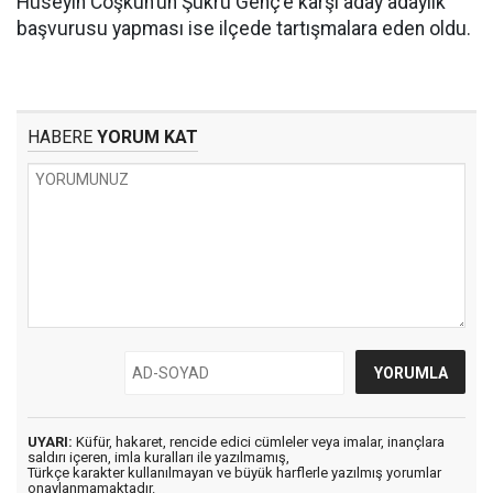
Hüseyin Coşkun’un Şükrü Genç’e karşı aday adaylık
başvurusu yapması ise ilçede tartışmalara eden oldu.
HABERE
YORUM KAT
UYARI:
Küfür, hakaret, rencide edici cümleler veya imalar, inançlara
saldırı içeren, imla kuralları ile yazılmamış,
Türkçe karakter kullanılmayan ve büyük harflerle yazılmış yorumlar
onaylanmamaktadır.