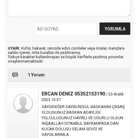
UYARI:
Küfür, hakaret, rencide edici cümleler veya imalar, inançlara
saldırı içeren, imla kuralları ile yazılmamış,
Türkçe karakter kullanılmayan ve büyük harflerle yazılmış yorumlar
onaylanmamaktadır.
1 Yorum
ERCAN DENİZ 05352153190
/ 23 Aralık
2023 13:37
SAYGIDEĞER SAYİN RESUL BASKANİM ÇIKMIŞ
OLDUGUNUZ BASKAN ADAYLİGİ
YOLCULUGUNUZ HAYIRLI VE UGURLU OLSUN
İNŞAALLAH İSTANBUL BAYRAMPASA DAN
KUCAK DOLUSU SELAM SEVGİ VE
SAYGILARIMLA