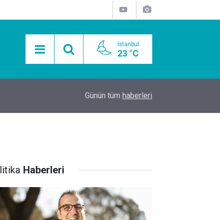
İstanbul
23 °C
15:11
Mobil Araçlarla Hayır Lokması Dağıtımının Avanta
Günün tüm
haberleri
itika
Haberleri