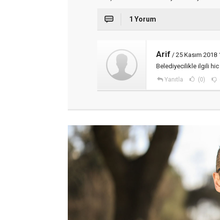
1 Yorum
Arif
/ 25 Kasım 2018 
Belediyecilikle ilgili h
Yanıtla
(0)