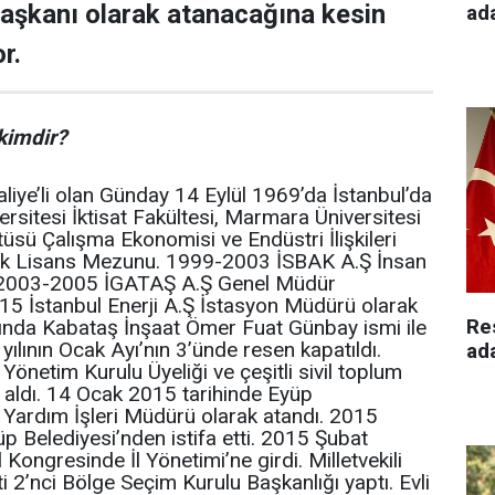
 başkanı olarak atanacağına kesin
ad
r.
kimdir?
iye’li olan Günday 14 Eylül 1969’da İstanbul’da
ersitesi İktisat Fakültesi, Marmara Üniversitesi
tüsü Çalışma Ekonomisi ve Endüstri İlişkileri
sek Lisans Mezunu. 1999-2003 İSBAK A.Ş İnsan
 2003-2005 İGATAŞ A.Ş Genel Müdür
5 İstanbul Enerji A.Ş İstasyon Müdürü olarak
Re
lında Kabataş İnşaat Ömer Fuat Günbay ismi ile
ılının Ocak Ayı’nın 3’ünde resen kapatıldı.
ad
önetim Kurulu Üyeliği ve çeşitli sivil toplum
 aldı. 14 Ocak 2015 tarihinde Eyüp
 Yardım İşleri Müdürü olarak atandı. 2015
p Belediyesi’nden istifa etti. 2015 Şubat
l Kongresinde İl Yönetimi’ne girdi. Milletvekili
i 2’nci Bölge Seçim Kurulu Başkanlığı yaptı. Evli