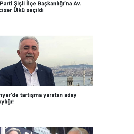
 Parti Şişli İlçe Başkanlığı’na Av.
iser Ülkü seçildi
rıyer’de tartışma yaratan aday
ylığı!