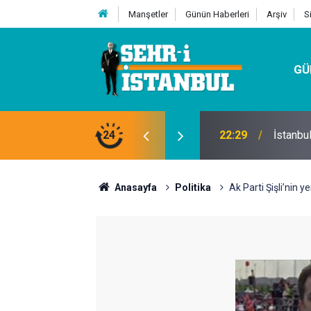
Manşetler
Günün Haberleri
Arşiv
S
GÜ
24
07:32
Kutu Si
Anasayfa
Politika
Ak Parti Şişli’nin 