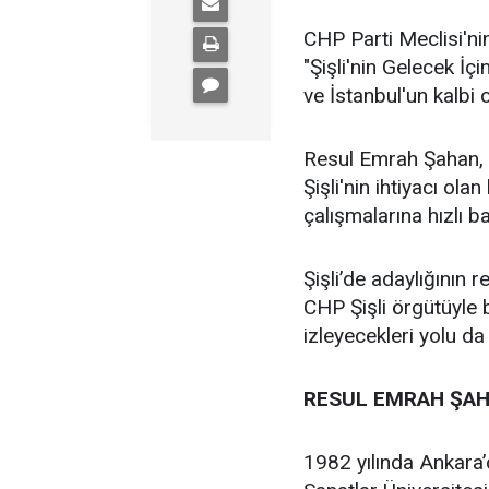
CHP Parti Meclisi'nin
"Şişli'nin Gelecek İçi
ve İstanbul'un kalbi ol
Resul Emrah Şahan, Ş
Şişli'nin ihtiyacı ola
çalışmalarına hızlı b
Şişli’de adaylığının
CHP Şişli örgütüyle
izleyecekleri yolu da
RESUL EMRAH ŞAH
1982 yılında Ankara