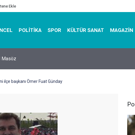
itene Ekle
NCEL
POLITIKA
SPOR
KÜLTÜR SANAT
MAGAZIN
hirbazı ile Estetik, Dayanıklı ve Çevre Dostu Ambalaj
yeni ilçe başkanı Ömer Fuat Günday
Pol