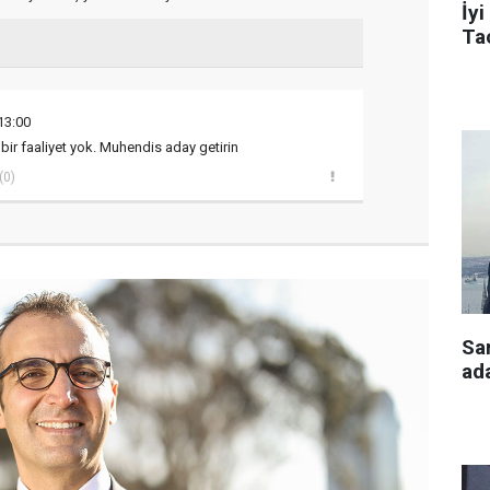
İyi
Tac
13:00
ic bir faaliyet yok. Muhendis aday getirin
(0)
Sa
ada