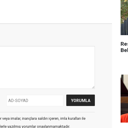
Re
Be
veya imalar, inançlara saldırı içeren, imla kuralları ile
flerle yazılmış yorumlar onaylanmamaktadır.