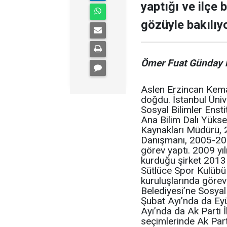
yaptığı ve ilçe
gözüyle bakılıyo
Ömer Fuat Günday 
Aslen Erzincan Kemal
doğdu. İstanbul Üniv
Sosyal Bilimler Ensti
Ana Bilim Dalı Yük
Kaynakları Müdürü,
Danışmanı, 2005-201
görev yaptı. 2009 yı
kurduğu şirket 2013 y
Sütlüce Spor Kulübü Y
kuruluşlarında görev
Belediyesi’ne Sosyal
Şubat Ayı’nda da Eyü
Ayı’nda da Ak Parti İ
seçimlerinde Ak Part