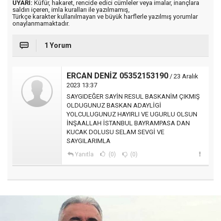
UYARI:
Küfür, hakaret, rencide edici cümleler veya imalar, inançlara
saldırı içeren, imla kuralları ile yazılmamış,
Türkçe karakter kullanılmayan ve büyük harflerle yazılmış yorumlar
onaylanmamaktadır.
1 Yorum
ERCAN DENİZ 05352153190
/ 23 Aralık
2023 13:37
SAYGIDEĞER SAYİN RESUL BASKANİM ÇIKMIŞ
OLDUGUNUZ BASKAN ADAYLİGİ
YOLCULUGUNUZ HAYIRLI VE UGURLU OLSUN
İNŞAALLAH İSTANBUL BAYRAMPASA DAN
KUCAK DOLUSU SELAM SEVGİ VE
SAYGILARIMLA
Yanıtla
(0)
(0)