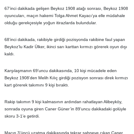
67’inci dakikada gelişen Beykoz 1908 atağı sonrası, Beykoz 1908
oyuncuları, maçın hakemi Tolga Ahmet Kayacı’ya elle müdahale
olduğu gerekçesiyle yoğun itirazlarda bulundular.
68’inci dakikada, rakibiyle girdiği pozisyonda rakibine faul yapan
Beykoz’lu Kadir Ülker, ikinci sarı karttan kırmızı görerek oyun dışı
kaldı.
Karşılaşmanın 69’uncu dakikasında, 10 kişi mücadele eden
Beykoz 1908’den Melih Kılıç girdiği pozisyon sonrası direk kırmızı
kart görerek takımını 9 kişi bıraktı.
Rakip takımın 9 kişi kalmasının ardından rahatlayan Alibeyköy,
sonrada oyuna giren Caner Güner’in 89’uncu dakikadaki golüyle
skoru 3-1’e getirdi.
Maçın 3’üncü uzatma dakikasında tekrar sahneye çıkan Caner