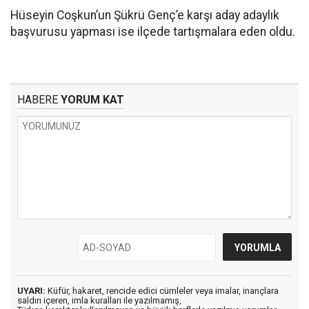
Hüseyin Coşkun’un Şükrü Genç’e karşı aday adaylık
başvurusu yapması ise ilçede tartışmalara eden oldu.
HABERE
YORUM KAT
UYARI:
Küfür, hakaret, rencide edici cümleler veya imalar, inançlara
saldırı içeren, imla kuralları ile yazılmamış,