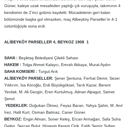
Güner, kaleye uzak mesafeden yaptığı çık vuruşuyla, takımının 4
kendisinin de 2’inci golünü kaydetti. Mücadelenin geri kalan
bölümünde başka gol olmazken, maç Alibeyköy Parseller’in 4-1
üstünlüğüyle sona erdi.
ALİBEYKÖY PARSELLER 4, BEYKOZ 1908 1
S
AHA :
Beşiktaş Belediyesi Çilekli Sahası
HAKEM :
Tolga Ahmet Kalaycı, Emrah Akkaya, Murat Aydın
SAHA KOMSERİ :
Turgut Arık
ALİBEYKÖY PARSELLER:
Şener Şentuna, Ferhat Demir, Sezer
Yıldırım, İsa Köroğlu, Erdi Büyükgöksel, Tarık Kazar, Berent
Yerdak, M. Ali Gezgin, Eren Kurtulmuş, Adnan Alpagut, Samet
Şenol.
YEDEKLER:
Doğukan Ölmez, Feyaz Baran, Yahya Şahin, M. Anıl
İrez, Halil Kurt, Osman Batmaz, Caner Güner.
BEYKOZ:
Engin Alman, Soner Keleş, Ercan Armağan, Safa Suha
Gelen, Sercan Bulut, Hüseyin Kerem Cirik, Fatih Semiz Sultan,