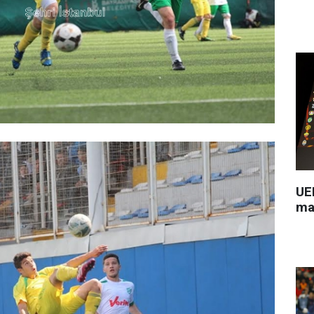
UEF
ma