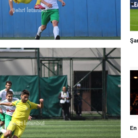
Şa
En