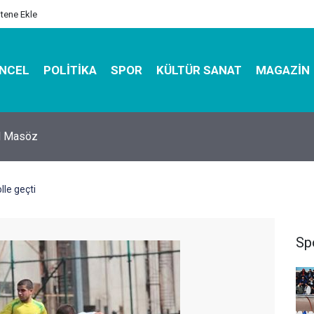
itene Ekle
NCEL
POLITIKA
SPOR
KÜLTÜR SANAT
MAGAZIN
hirbazı ile Estetik, Dayanıklı ve Çevre Dostu Ambalaj
lle geçti
Sp