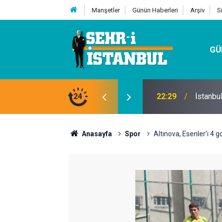
Manşetler
Günün Haberleri
Arşiv
S
GÜ
24
07:32
Kutu Si
Anasayfa
Spor
Altınova, Esenler’i 4 go