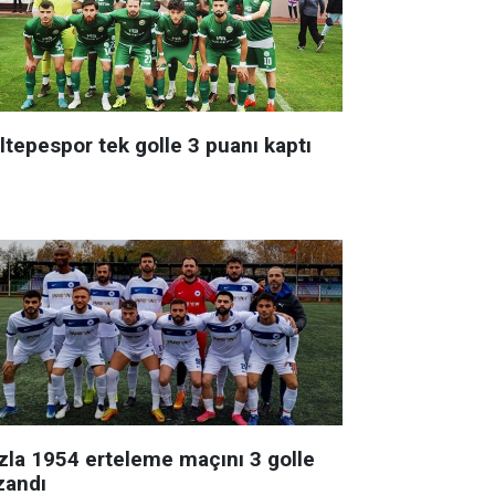
ltepespor tek golle 3 puanı kaptı
zla 1954 erteleme maçını 3 golle
zandı