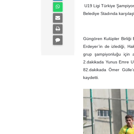
U19 Ligi Türkiye Şampiyon
Belediye Stadında karşılaşt
Güngören Kulüpler Birliği
Erdeyer’in de izlediği, H
grup şampiyonluğu için av
2.dakikada Yunus Emre U
82.dakikada Ömer Gülle’d
kaydetti.