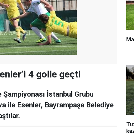
Ma
enler’i 4 golle geçti
e Şampiyonası İstanbul Grubu
a ile Esenler, Bayrampaşa Belediye
ştılar.
Tu
ka