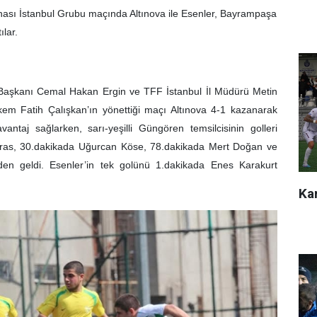
ası İstanbul Grubu maçında Altınova ile Esenler, Bayrampaşa
ılar.
 Başkanı Cemal Hakan Ergin ve TFF İstanbul İl Müdürü Metin
akem Fatih Çalışkan’ın yönettiği maçı Altınova 4-1 kazanarak
antaj sağlarken, sarı-yeşilli Güngören temsilcisinin golleri
ras, 30.dakikada Uğurcan Köse, 78.dakikada Mert Doğan ve
en geldi. Esenler’in tek golünü 1.dakikada Enes Karakurt
Kar