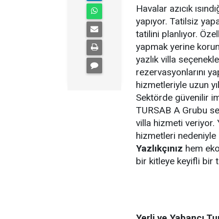
Havalar azıcık ısınd
yapıyor. Tatilsiz ya
tatilini planlıyor. Öze
yapmak yerine koruna
yazlık villa seçenek
rezervasyonlarını yapt
hizmetleriyle uzun yı
Sektörde güvenilir im
TURSAB A Grubu seya
villa hizmeti veriyor
hizmetleri nedeniyl
Yazlıkçınız
hem ekon
bir kitleye keyifli bi
Yerli ve Yabancı Tu