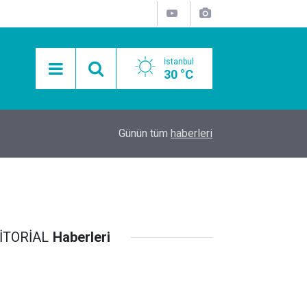
İstanbul
30 °C
15:11
Mobil Araçlarla Hayır Lokması Dağıtımının Avanta
Günün tüm
haberleri
İTORİAL
Haberleri