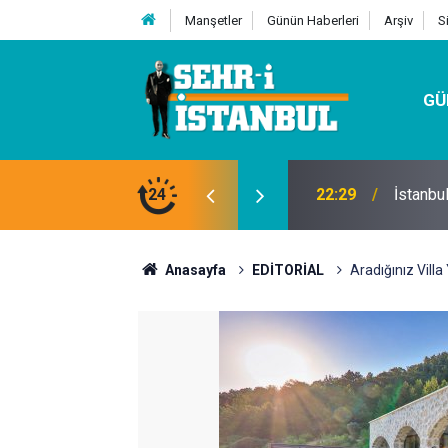
Manşetler
Günün Haberleri
Arşiv
S
GÜ
24
07:32
Kutu Si
Anasayfa
EDİTORİAL
Aradığınız Villa