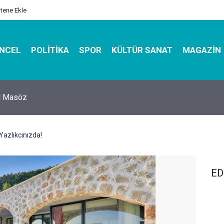
itene Ekle
NCEL
POLITIKA
SPOR
KÜLTÜR SANAT
MAGAZIN
hirbazı ile Estetik, Dayanıklı ve Çevre Dostu Ambalaj
 Yazlıkcınızda!
ED