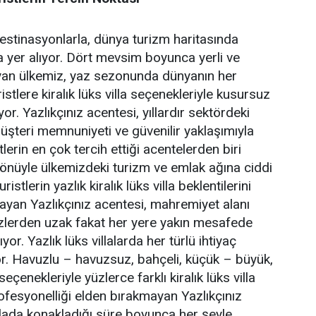
destinasyonlarla, dünya turizm haritasında
a yer alıyor. Dört mevsim boyunca yerli ve
ayan ülkemiz, yaz sezonunda dünyanın her
stlere kiralık lüks villa seçenekleriyle kusursuz
yor. Yazlıkçınız acentesi, yıllardır sektördeki
 müşteri memnuniyeti ve güvenilir yaklaşımıyla
tlerin en çok tercih ettiği acentelerden biri
 yönüyle ülkemizdeki turizm ve emlak ağına ciddi
ristlerin yazlık kiralık lüks villa beklentilerini
ayan Yazlıkçınız acentesi, mahremiyet alanı
gözlerden uzak fakat her yere yakın mesafede
lıyor. Yazlık lüks villalarda her türlü ihtiyaç
. Havuzlu – havuzsuz, bahçeli, küçük – büyük,
eçenekleriyle yüzlerce farklı kiralık lüks villa
 Profesyonelliği elden bırakmayan Yazlıkçınız
 villada konakladığı süre boyunca her şeyle