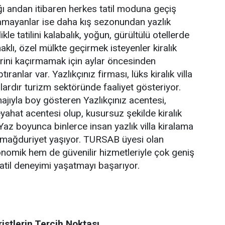
ığı andan itibaren herkes tatil moduna geçiş
pamayanlar ise daha kış sezonundan yazlık
llikle tatilini kalabalık, yoğun, gürültülü otellerde
klı, özel mülkte geçirmek isteyenler kiralık
lerini kaçırmamak için aylar öncesinden
ıranlar var. Yazlıkçınız firması, lüks kiralık villa
llardır turizm sektöründe faaliyet gösteriyor.
ajıyla boy gösteren Yazlıkçınız acentesi,
hat acentesi olup, kusursuz şekilde kiralık
. Yaz boyunca binlerce insan yazlık villa kiralama
e mağduriyet yaşıyor. TURSAB üyesi olan
omik hem de güvenilir hizmetleriyle çok geniş
r tatil deneyimi yaşatmayı başarıyor.
ristlerin Tercih Noktası