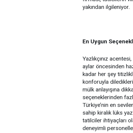
yakından ilgileniyor.
En Uygun Seçenekler
Yazlıkçınız acentesi,
aylar öncesinden hazı
kadar her şey titizlikl
konforuyla diledikler
mülk anlayışına dikkat
seçeneklerinden fazl
Türkiye’nin en sevilen
sahip kiralık lüks ya
tatilciler ihtiyaçları
deneyimli personelle