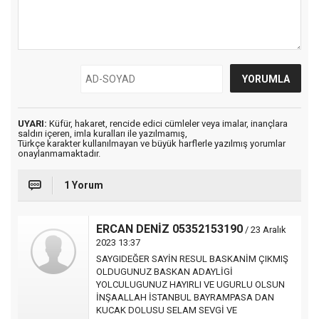
UYARI:
Küfür, hakaret, rencide edici cümleler veya imalar, inançlara
saldırı içeren, imla kuralları ile yazılmamış,
Türkçe karakter kullanılmayan ve büyük harflerle yazılmış yorumlar
onaylanmamaktadır.
1 Yorum
ERCAN DENİZ 05352153190
/ 23 Aralık
2023 13:37
SAYGIDEĞER SAYİN RESUL BASKANİM ÇIKMIŞ
OLDUGUNUZ BASKAN ADAYLİGİ
YOLCULUGUNUZ HAYIRLI VE UGURLU OLSUN
İNŞAALLAH İSTANBUL BAYRAMPASA DAN
KUCAK DOLUSU SELAM SEVGİ VE