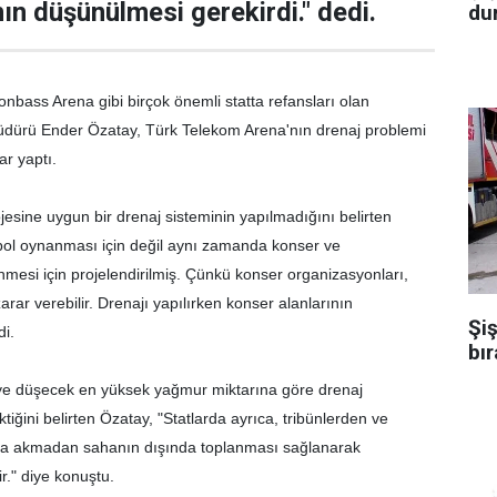
ın düşünülmesi gerekirdi." dedi.
dur
nbass Arena gibi birçok önemli statta refansları olan
dürü Ender Özatay, Türk Telekom Arena'nın drenaj problemi
ar yaptı.
esine uygun bir drenaj sisteminin yapılmadığını belirten
bol oynanması için değil aynı zamanda konser ve
mesi için projelendirilmiş. Çünkü konser organizasyonları,
arar verebilir. Drenajı yapılırken konser alanlarının
Şiş
di.
bır
eye düşecek en yüksek yağmur miktarına göre drenaj
tiğini belirten Özatay, "Statlarda ayrıca, tribünlerden ve
ya akmadan sahanın dışında toplanması sağlanarak
r." diye konuştu.