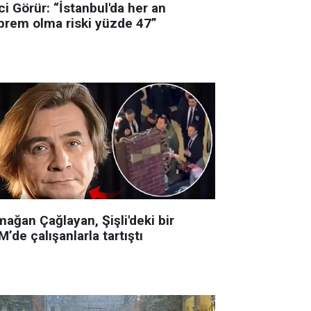
i Görür: “İstanbul'da her an
prem olma riski yüzde 47”
ağan Çağlayan, Şişli'deki bir
’de çalışanlarla tartıştı