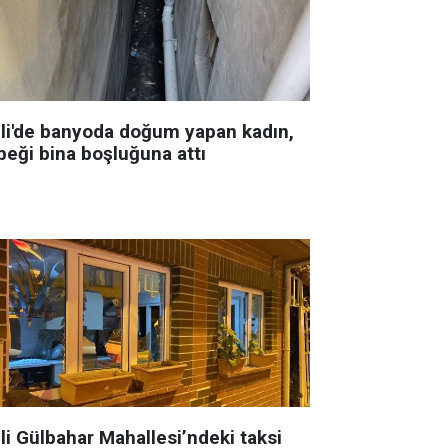
şli'de banyoda doğum yapan kadın,
beği bina boşluğuna attı
li Gülbahar Mahallesi’ndeki taksi