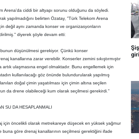
 Arena'da ciddi bir altyapı sorunu olduğunu da söyledi.
rak yapılmadığını belirten Özatay, "Türk Telekom Arena
çin değil aynı zamanda konser ve organizasyonların
irilmiş." diyerek şöyle devam etti:
Şiş
a bunun düşünülmesi gerekiyor. Çünkü konser
gir
enaj kanallarına zarar verebilir. Konserler zemini sıkıştırmıştır
a artık ulaşmasına engel olmaktadır. Bunu engellemek için
 stadın kullanılacağı göz önünde bulundurularak yapılmış
lanılan doğal çimin yaşatılması için çimin altına seçilen
un da drene olabileceği kum olarak seçilmesi gerekirdi."
AN SU DA HESAPLANMALI
j için öncelikli olarak metrekareye düşecek en yüksek yağmur
 buna göre drenaj kanallarının seçilmesi gerektiğini ifade