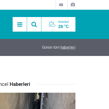
İstanbul
26 °C
15:11
Mobil Araçlarla Hayır Lokması Dağıtımının Avanta
Günün tüm
haberleri
ncel
Haberleri