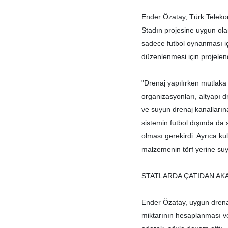
Ender Özatay, Türk Telekom
Stadın projesine uygun ola
sadece futbol oynanması i
düzenlenmesi için projelend
"Drenaj yapılırken mutlak
organizasyonları, altyapı dr
ve suyun drenaj kanalların
sistemin futbol dışında da
olması gerekirdi. Ayrıca kul
malzemenin törf yerine suy
STATLARDA ÇATIDAN AK
Ender Özatay, uygun drena
miktarının hesaplanması ve