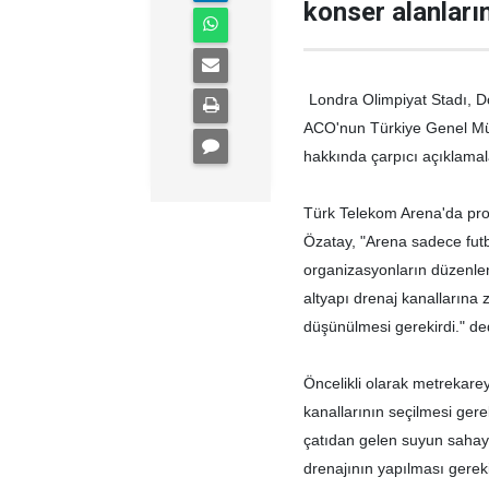
konser alanların
Londra Olimpiyat Stadı, Do
ACO'nun Türkiye Genel Mü
hakkında çarpıcı açıklamal
Türk Telekom Arena'da proj
Özatay, "Arena sadece fut
organizasyonların düzenlen
altyapı drenaj kanallarına z
düşünülmesi gerekirdi." de
Öncelikli olarak metrekar
kanallarının seçilmesi gerek
çatıdan gelen suyun saha
drenajının yapılması gereki