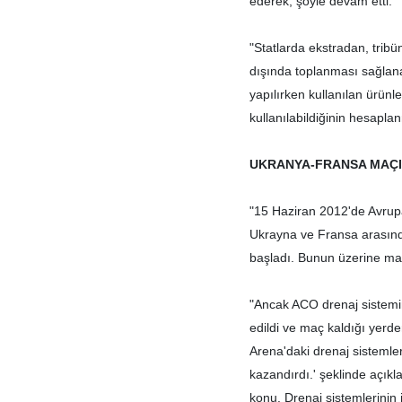
ederek, şöyle devam etti:
"Statlarda ekstradan, tri
dışında toplanması sağlana
yapılırken kullanılan ürünl
kullanılabildiğinin hesapla
UKRANYA-FRANSA MAÇ
"15 Haziran 2012'de Avru
Ukrayna ve Fransa arasınd
başladı. Bunun üzerine maç
"Ancak ACO drenaj sistemin
edildi ve maç kaldığı yerd
Arena'daki drenaj sistemler
kazandırdı.' şeklinde açıkl
konu. Drenaj sistemlerinin