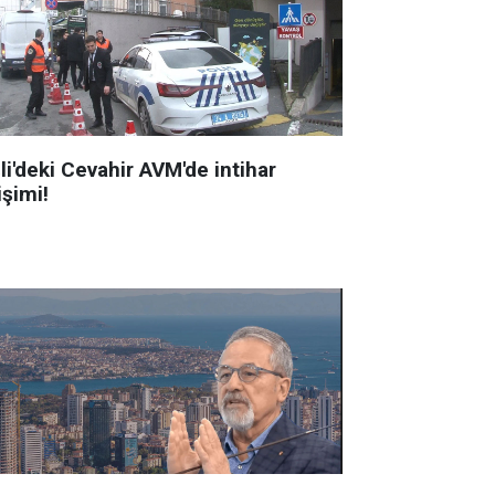
li'deki Cevahir AVM'de intihar
işimi!