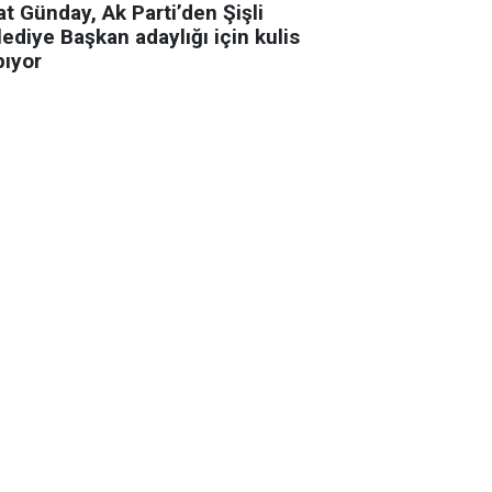
t Günday, Ak Parti’den Şişli
ediye Başkan adaylığı için kulis
pıyor