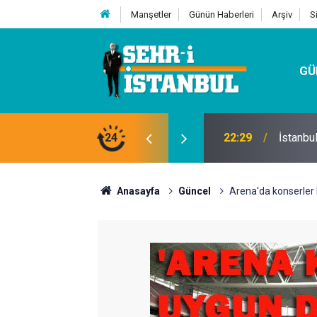
Manşetler
Günün Haberleri
Arşiv
S
GÜ
24
07:32
Kutu Si
Anasayfa
Güncel
Arena'da konserler