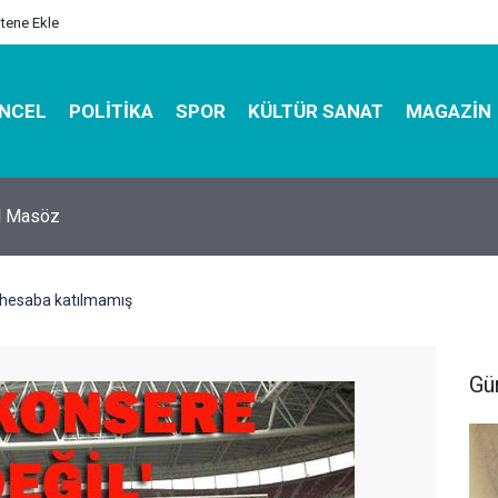
itene Ekle
NCEL
POLITIKA
SPOR
KÜLTÜR SANAT
MAGAZIN
hirbazı ile Estetik, Dayanıklı ve Çevre Dostu Ambalaj
 hesaba katılmamış
Gü