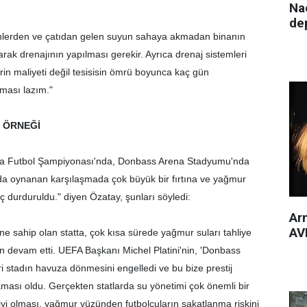
Nac
de
bünlerden ve çatıdan gelen suyun sahaya akmadan binanın
rak drenajının yapılması gerekir. Ayrıca drenaj sistemleri
erin maliyeti değil tesisisin ömrü boyunca kaç gün
nması lazım."
I ÖRNEĞİ
pa Futbol Şampiyonası'nda, Donbass Arena Stadyumu'nda
a oynanan karşılaşmada çok büyük bir fırtına ve yağmur
 durduruldu." diyen Özatay, şunları söyledi:
Arm
AVM
e sahip olan statta, çok kısa sürede yağmur suları tahliye
en devam etti. UEFA Başkanı Michel Platini'nin, 'Donbass
i stadın havuza dönmesini engelledi ve bu bize prestij
aması oldu. Gerçekten statlarda su yönetimi çok önemli bir
 iyi olması, yağmur yüzünden futbolcuların sakatlanma riskini