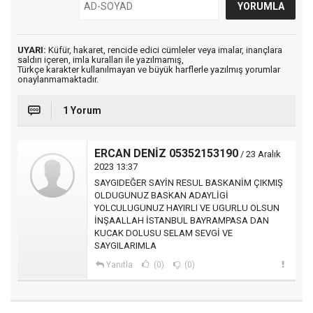
UYARI:
Küfür, hakaret, rencide edici cümleler veya imalar, inançlara
saldırı içeren, imla kuralları ile yazılmamış,
Türkçe karakter kullanılmayan ve büyük harflerle yazılmış yorumlar
onaylanmamaktadır.
1 Yorum
ERCAN DENİZ 05352153190
/ 23 Aralık
2023 13:37
SAYGIDEĞER SAYİN RESUL BASKANİM ÇIKMIŞ
OLDUGUNUZ BASKAN ADAYLİGİ
YOLCULUGUNUZ HAYIRLI VE UGURLU OLSUN
İNŞAALLAH İSTANBUL BAYRAMPASA DAN
KUCAK DOLUSU SELAM SEVGİ VE
SAYGILARIMLA
Yanıtla
(0)
(0)