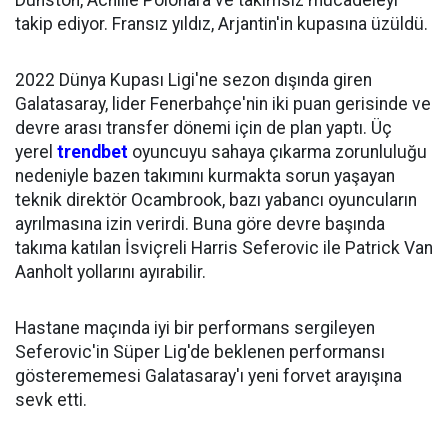
Dunston, Achille Polonara ve takımsız mücadeleyi
takip ediyor. Fransız yıldız, Arjantin'in kupasına üzüldü.
2022 Dünya Kupası Ligi'ne sezon dışında giren
Galatasaray, lider Fenerbahçe'nin iki puan gerisinde ve
devre arası transfer dönemi için de plan yaptı. Üç
yerel
trendbet
oyuncuyu sahaya çıkarma zorunluluğu
nedeniyle bazen takımını kurmakta sorun yaşayan
teknik direktör Ocambrook, bazı yabancı oyuncuların
ayrılmasına izin verirdi. Buna göre devre başında
takıma katılan İsviçreli Harris Seferovic ile Patrick Van
Aanholt yollarını ayırabilir.
Hastane maçında iyi bir performans sergileyen
Seferovic'in Süper Lig'de beklenen performansı
gösterememesi Galatasaray'ı yeni forvet arayışına
sevk etti.