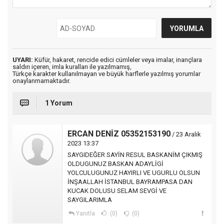
UYARI:
Küfür, hakaret, rencide edici cümleler veya imalar, inançlara
saldırı içeren, imla kuralları ile yazılmamış,
Türkçe karakter kullanılmayan ve büyük harflerle yazılmış yorumlar
onaylanmamaktadır.
1 Yorum
ERCAN DENİZ 05352153190
/ 23 Aralık
2023 13:37
SAYGIDEĞER SAYİN RESUL BASKANİM ÇIKMIŞ
OLDUGUNUZ BASKAN ADAYLİGİ
YOLCULUGUNUZ HAYIRLI VE UGURLU OLSUN
İNŞAALLAH İSTANBUL BAYRAMPASA DAN
KUCAK DOLUSU SELAM SEVGİ VE
SAYGILARIMLA
Yanıtla
(0)
(0)