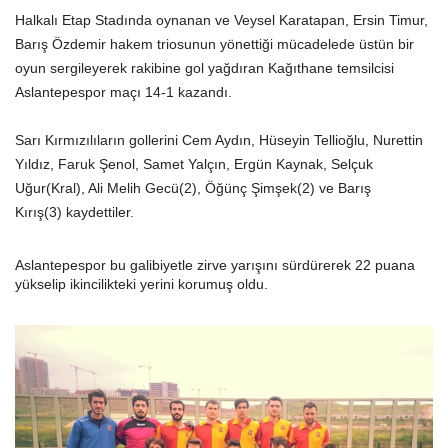
Halkalı Etap Stadında oynanan ve Veysel Karatapan, Ersin Timur,
Barış Özdemir hakem triosunun yönettiği mücadelede üstün bir
oyun sergileyerek rakibine gol yağdıran Kağıthane temsilcisi
Aslantepespor maçı 14-1 kazandı.
Sarı Kırmızılıların gollerini Cem Aydın, Hüseyin Tellioğlu, Nurettin
Yıldız, Faruk Şenol, Samet Yalçın, Ergün Kaynak, Selçuk
Uğur(Kral), Ali Melih Gecü(2), Öğünç Şimşek(2) ve Barış
Kırış(3) kaydettiler.
Aslantepespor bu galibiyetle zirve yarışını sürdürerek 22 puana
yükselip ikincilikteki yerini korumuş oldu.