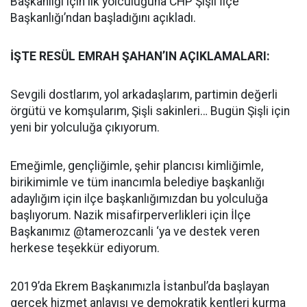
Başkanlığı için ilk yolculuğuna CHP Şişli İlçe
Başkanlığı’ndan başladığını açıkladı.
İŞTE RESÜL EMRAH ŞAHAN’IN AÇIKLAMALARI:
Sevgili dostlarım, yol arkadaşlarım, partimin değerli
örgütü ve komşularım, Şişli sakinleri… Bugün Şişli için
yeni bir yolculuğa çıkıyorum.
Emeğimle, gençliğimle, şehir plancısı kimliğimle,
birikimimle ve tüm inancımla belediye başkanlığı
adaylığım için ilçe başkanlığımızdan bu yolculuğa
başlıyorum. Nazik misafirperverlikleri için İlçe
Başkanımız @tamerozcanli ‘ya ve destek veren
herkese teşekkür ediyorum.
2019’da Ekrem Başkanımızla İstanbul’da başlayan
gerçek hizmet anlayışı ve demokratik kentleri kurma