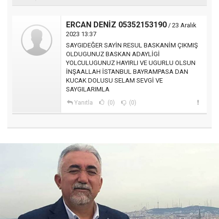
ERCAN DENİZ 05352153190
/ 23 Aralık
2023 13:37
SAYGIDEĞER SAYİN RESUL BASKANİM ÇIKMIŞ
OLDUGUNUZ BASKAN ADAYLİGİ
YOLCULUGUNUZ HAYIRLI VE UGURLU OLSUN
İNŞAALLAH İSTANBUL BAYRAMPASA DAN
KUCAK DOLUSU SELAM SEVGİ VE
SAYGILARIMLA
Yanıtla
(0)
(0)