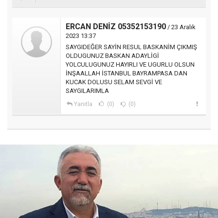
ERCAN DENİZ 05352153190
/ 23 Aralık
2023 13:37
SAYGIDEĞER SAYİN RESUL BASKANİM ÇIKMIŞ
OLDUGUNUZ BASKAN ADAYLİGİ
YOLCULUGUNUZ HAYIRLI VE UGURLU OLSUN
İNŞAALLAH İSTANBUL BAYRAMPASA DAN
KUCAK DOLUSU SELAM SEVGİ VE
SAYGILARIMLA
Yanıtla
(0)
(0)