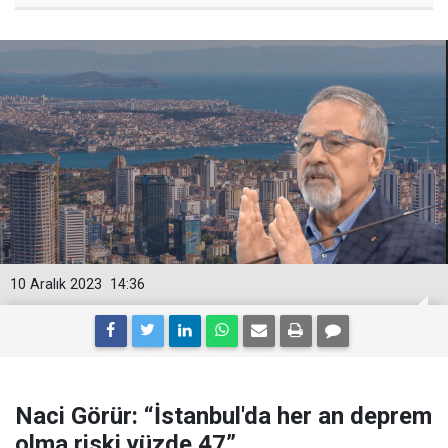
10 Aralık 2023
14:36
Naci Görür: “İstanbul'da her an deprem
olma riski yüzde 47”