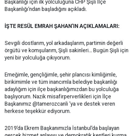
Başkanlığı için ilk yolculuğuna CHP Şişli İlçe
Başkanlığı’ndan başladığını açıkladı.
İŞTE RESÜL EMRAH ŞAHAN’IN AÇIKLAMALARI:
Sevgili dostlarım, yol arkadaşlarım, partimin değerli
örgütü ve komşularım, Şişli sakinleri… Bugün Şişli için
yeni bir yolculuğa çıkıyorum.
Emeğimle, gençliğimle, şehir plancısı kimliğimle,
birikimimle ve tüm inancımla belediye başkanlığı
adaylığım için ilçe başkanlığımızdan bu yolculuğa
başlıyorum. Nazik misafirperverlikleri için İlçe
Başkanımız @tamerozcanli ‘ya ve destek veren
herkese teşekkür ediyorum.
2019’da Ekrem Başkanımızla İstanbul’da başlayan
gerçek hizmet anlayışı ve demokratik kentleri kurma