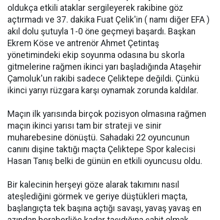
oldukça etkili ataklar sergileyerek rakibine göz
açtırmadı ve 37. dakika Fuat Çelik'in ( namı diğer EFA )
akıl dolu şutuyla 1-0 öne geçmeyi başardı. Başkan
Ekrem Köse ve antrenör Ahmet Çetintaş
yönetimindeki ekip soyunma odasına bu skorla
gitmelerine rağmen ikinci yarı başladığında Ataşehir
Çamoluk'un rakibi sadece Çeliktepe değildi. Çünkü
ikinci yarıyı rüzgara karşı oynamak zorunda kaldılar.
Maçın ilk yarısında birçok pozisyon olmasına rağmen
maçın ikinci yarısı tam bir strateji ve sinir
muharebesine dönüştü. Sahadaki 22 oyuncunun
canını dişine taktığı maçta Çeliktepe Spor kalecisi
Hasan Tanış belki de günün en etkili oyuncusu oldu.
Bir kalecinin herşeyi göze alarak takımını nasıl
ateşlediğini görmek ve geriye düştükleri maçta,
başlangıçta tek başına açtığı savaşı, yavaş yavaş en