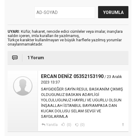
UYARI:
Küfür, hakaret, rencide edici cümleler veya imalar, inançlara
saldırı içeren, imla kuralları ile yazılmamış,
Türkçe karakter kullanılmayan ve büyük harflerle yazılmış yorumlar
onaylanmamaktadır.
1 Yorum
ERCAN DENİZ 05352153190
/ 23 Aralık
2023 13:37
SAYGIDEĞER SAYİN RESUL BASKANİM ÇIKMIŞ
OLDUGUNUZ BASKAN ADAYLİGİ
YOLCULUGUNUZ HAYIRLI VE UGURLU OLSUN
İNŞAALLAH İSTANBUL BAYRAMPASA DAN
KUCAK DOLUSU SELAM SEVGİ VE
SAYGILARIMLA
Yanıtla
(0)
(0)