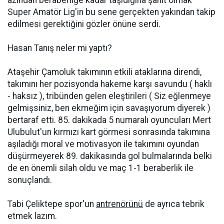
azından beraberliğe kadar taşıdığına şahit olmak
Super Amatör Lig'in bu sene gerçekten yakından takip
edilmesi gerektiğini gözler önüne serdi.
Hasan Tanış neler mi yaptı?
Ataşehir Çamoluk takımının etkili ataklarına direndi,
takımını her pozisyonda hakeme karşı savundu ( haklı
- haksız ), tribünden gelen eleştirileri ( Siz eğlenmeye
gelmişsiniz, ben ekmeğim için savaşıyorum diyerek )
bertaraf etti. 85. dakikada 5 numaralı oyuncuları Mert
Ulubulut'un kırmızı kart görmesi sonrasında takımına
aşıladığı moral ve motivasyon ile takımını oyundan
düşürmeyerek 89. dakikasında gol bulmalarında belki
de en önemli silah oldu ve maç 1-1 beraberlik ile
sonuçlandı.
Tabi Çeliktepe spor'un
antrenörünü
de ayrıca tebrik
etmek lazım.