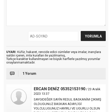
UYARI:
Küfür, hakaret, rencide edici cümleler veya imalar, inançlara
saldırı içeren, imla kuralları ile yazılmamış,
Türkçe karakter kullanılmayan ve büyük harflerle yazılmış yorumlar
onaylanmamaktadır.
1 Yorum
ERCAN DENİZ 05352153190
/ 23 Aralık
2023 13:37
SAYGIDEĞER SAYİN RESUL BASKANİM ÇIKMIŞ
OLDUGUNUZ BASKAN ADAYLİGİ
YOLCULUGUNUZ HAYIRLI VE UGURLU OLSUN