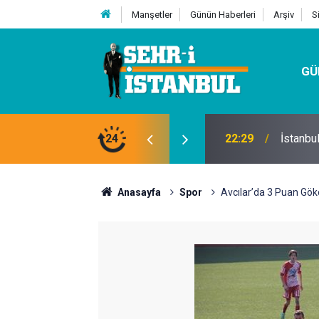
Manşetler
Günün Haberleri
Arşiv
S
GÜ
24
07:32
Kutu Si
Anasayfa
Spor
Avcılar’da 3 Puan Gökç