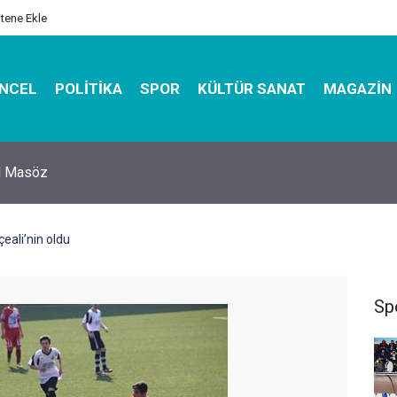
itene Ekle
NCEL
POLITIKA
SPOR
KÜLTÜR SANAT
MAGAZIN
hirbazı ile Estetik, Dayanıklı ve Çevre Dostu Ambalaj
eali’nin oldu
Sp