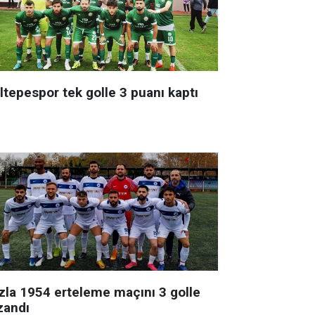
ltepespor tek golle 3 puanı kaptı
zla 1954 erteleme maçını 3 golle
zandı