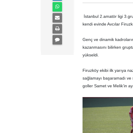
İstanbul 2.amatör ligi 3.
kendi evinde Avcılar Firuzk
Genç ve dinamik kadroların
kazanmasını bilirken grupt
yükseldi.
Firuzköy ekibi ilk yarıya na
sağlamayı başaramadı ve sa
goller Samet ve Melik’in a