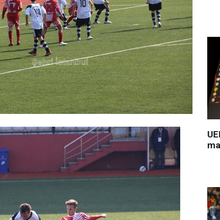
UEF
ma