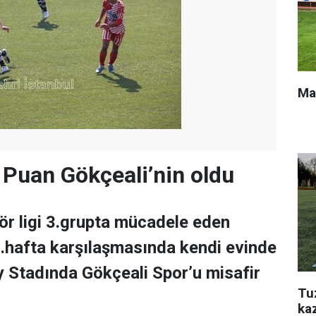
Ma
3 Puan Gökçeali’nin oldu
ör ligi 3.grupta mücadele eden
.hafta karşılaşmasında kendi evinde
y Stadında Gökçeali Spor’u misafir
Tu
ka