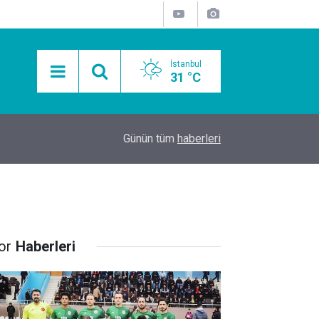
İstanbul
31 °C
15:11
Mobil Araçlarla Hayır Lokması Dağıtımının Avanta
Günün tüm
haberleri
or
Haberleri