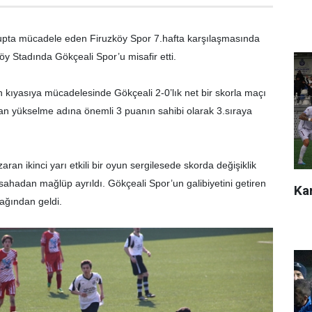
grupta mücadele eden Firuzköy Spor 7.hafta karşılaşmasında
öy Stadında Gökçeali Spor’u misafir etti.
 kıyasıya mücadelesinde Gökçeali 2-0’lık net bir skorla maçı
an yükselme adına önemli 3 puanın sahibi olarak 3.sıraya
zaran ikinci yarı etkili bir oyun sergilesede skorda değişiklik
hadan mağlüp ayrıldı. Gökçeali Spor’un galibiyetini getiren
Kar
yağından geldi.