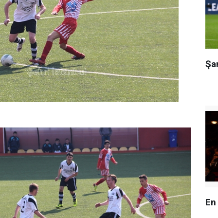
Şa
En