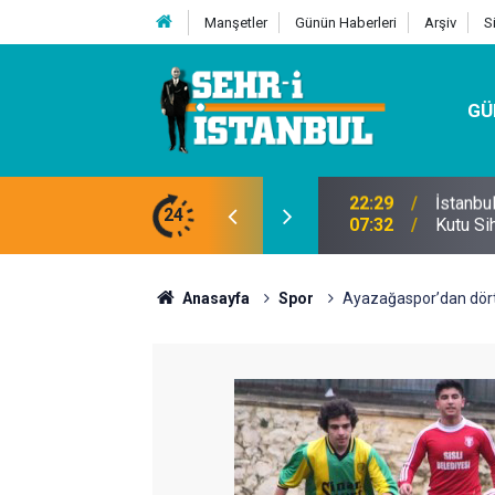
Manşetler
Günün Haberleri
Arşiv
S
GÜ
24
07:32
Kutu Si
Anasayfa
Spor
Ayazağaspor’dan dört 