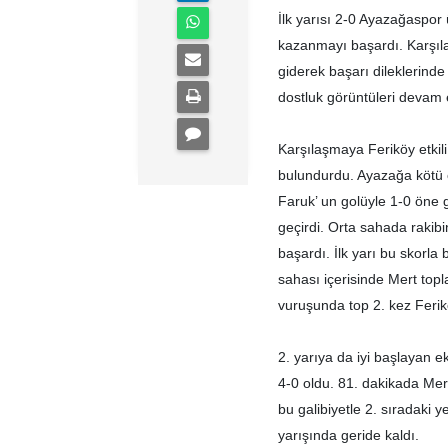
İlk yarısı 2-0 Ayazağaspor
kazanmayı başardı. Karşıla
giderek başarı dileklerind
dostluk görüntüleri devam e
Karşılaşmaya Feriköy etkil
bulundurdu. Ayazağa kötü
Faruk’ un golüyle 1-0 öne 
geçirdi. Orta sahada raki
başardı. İlk yarı bu skorla
sahası içerisinde Mert topl
vuruşunda top 2. kez Ferikö
2. yarıya da iyi başlayan e
4-0 oldu. 81. dakikada Mer
bu galibiyetle 2. sıradaki 
yarışında geride kaldı.