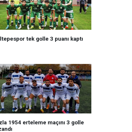
ltepespor tek golle 3 puanı kaptı
zla 1954 erteleme maçını 3 golle
zandı