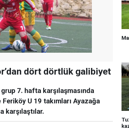
Ma
’dan dört dörtlük galibiyet
. grup 7. hafta karşılaşmasında
 Feriköy U 19 takımları Ayazağa
 karşılaştılar.
Tu
ka