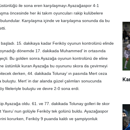
 üstünlüğü ile sona eren karşılaşmayı Ayazağaspor 4-1
şma öncesinde her iki takım oyuncuları rakip kulübelere
e bulundular. Karşılaşma içinde ve karşılaşma sonunda da bu
tti.
i başladı. 15. dakikaya kadar Feriköy oyunun kontrolünü elinde
 oynadığı dönemde 17. dakikada Muhammed’ in ortasında
geçti. Bu golden sonra Ayazağa oyunun kontrolünü de eline
bine üstünlük kuran Ayazağa bu oyununu skora da çevirmeyi
 bitecek derken, 44. dakikada Tolunay’ ın pasında Mert ceza
Kar
a buluştu. Mert’ in dar alanda güzel çalımları sonucunda
y fileleriyle buluştu ve devre 2-0 sona erdi.
kip Ayazağa oldu. 61. ve 77. dakikada Tolunay golleri ile skor
t Yavru’ nun golüyle Feriköy tek golünü buldu. Ayazağaspor
yerini korurken, Feriköy 9 puanda kaldı ve şampiyonluk