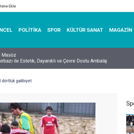
itene Ekle
NCEL
POLITIKA
SPOR
KÜLTÜR SANAT
MAGAZIN
hirbazı ile Estetik, Dayanıklı ve Çevre Dostu Ambalaj
dörtlük galibiyet
Sp