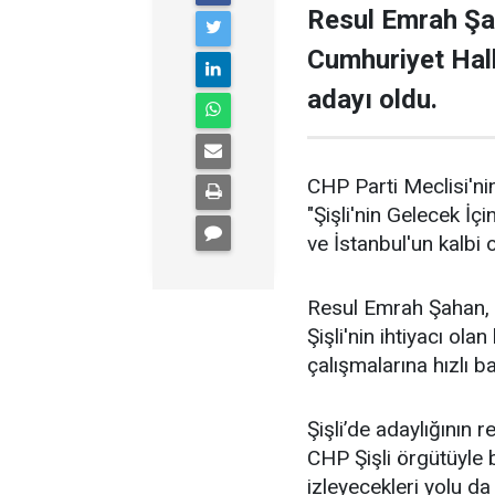
Resul Emrah Şa
Cumhuriyet Halk
adayı oldu.
CHP Parti Meclisi'nin
"Şişli'nin Gelecek İçi
ve İstanbul'un kalbi ol
Resul Emrah Şahan, Ş
Şişli'nin ihtiyacı ola
çalışmalarına hızlı b
Şişli’de adaylığının
CHP Şişli örgütüyle
izleyecekleri yolu da