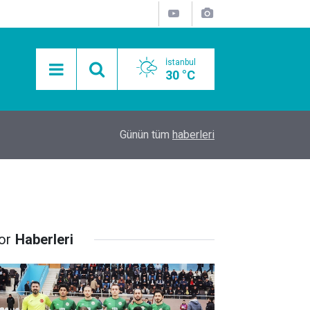
İstanbul
30 °C
15:11
Mobil Araçlarla Hayır Lokması Dağıtımının Avanta
Günün tüm
haberleri
or
Haberleri