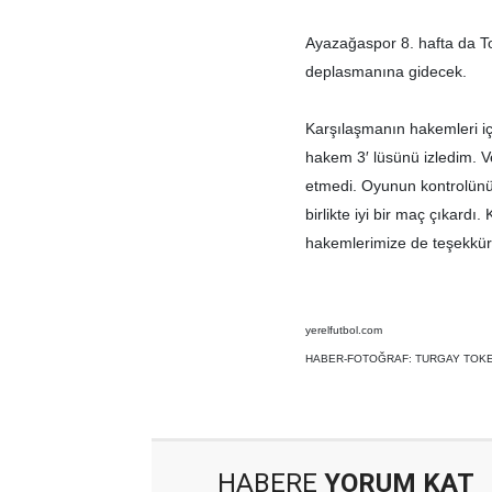
Ayazağaspor 8. hafta da To
deplasmanına gidecek.
Karşılaşmanın hakemleri iç
hakem 3′ lüsünü izledim. Ver
etmedi. Oyunun kontrolünü 
birlikte iyi bir maç çıkard
hakemlerimize de teşekkür e
yerelfutbol.com
HABER-FOTOĞRAF: TURGAY TOK
HABERE
YORUM KAT