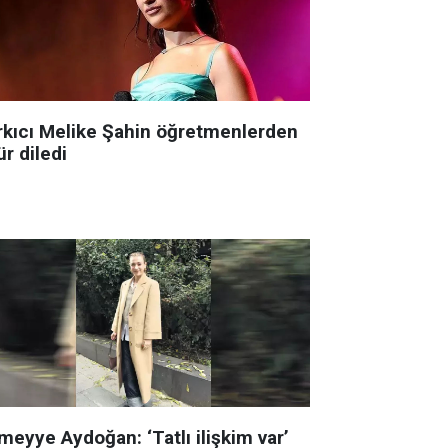
rkıcı Melike Şahin öğretmenlerden
r diledi
meyye Aydoğan: ‘Tatlı ilişkim var’