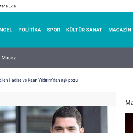
itene Ekle
NCEL
POLITIKA
SPOR
KÜLTÜR SANAT
MAGAZIN
hirbazı ile Estetik, Dayanıklı ve Çevre Dostu Ambalaj
 edilen Hadise ve Kaan Yıldırım’dan aşk pozu
Ma