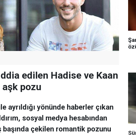
Şa
özü
 iddia edilen Hadise ve Kaan
n aşk pozu
ile ayrıldığı yönünde haberler çıkan
ldırım, sosyal medya hesabından
eş başında çekilen romantik pozunu
Sü