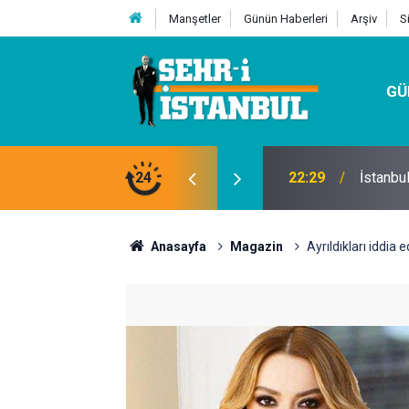
Manşetler
Günün Haberleri
Arşiv
S
GÜ
24
07:32
Kutu Si
Anasayfa
Magazin
Ayrıldıkları iddia