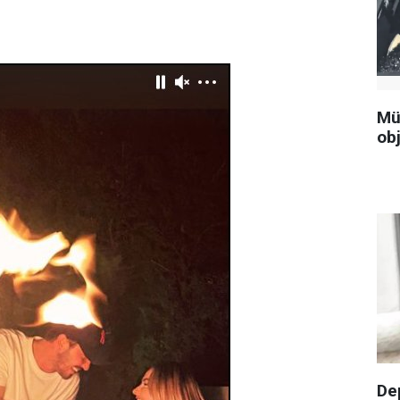
Mü
obj
De