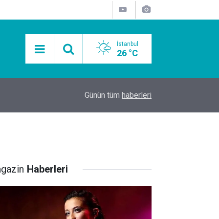
İstanbul
26 °C
15:11
Mobil Araçlarla Hayır Lokması Dağıtımının Avanta
Günün tüm
haberleri
gazin
Haberleri