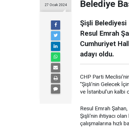
Belediye Ba
27 Ocak 2024
Şişli Belediyesi
Resul Emrah Şa
Cumhuriyet Halk
adayı oldu.
CHP Parti Meclisi'nin
"Şişli'nin Gelecek İçi
ve İstanbul'un kalbi ol
Resul Emrah Şahan, Ş
Şişli'nin ihtiyacı ola
çalışmalarına hızlı b