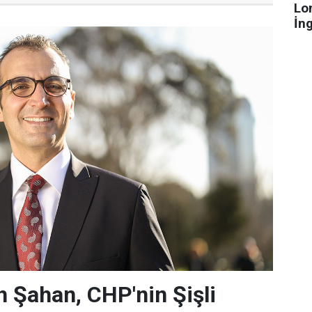
Lo
İn
 Şahan, CHP'nin Şişli