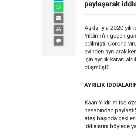
paylaşarak iddi
Aşklarıyla 2020 yıl
Yıldırım’ın geçen günl
edilmişti. Corona vi
evinden ayrılarak ken
için ayrılık kararı 
düşmüştü.
AYRILIK İDDİALAR
Kaan Yıldırım ise öz
hesabından paylaştığı
ateş başında çekilen
iddialarını böylece y