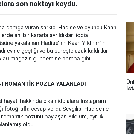
alara son noktayı koydu.
ında damga vuran şarkıcı Hadise ve oyuncu Kaan
erde ani bir kararla ayrıldıkları iddia
rüsüne yakalanan Hadise’nin Kaan Yıldırım’ın
di evine geçtiği ve bu süreçte uzak kaldıkları
aldıkları magazin gündemine bomba gibi
Ün
INI ROMANTİK POZLA YALANLADI
İst
el hayatı hakkında çıkan iddialara Instagram
 fotoğrafla cevap verdi. Sevgilisi Hadise ile
 romantik pozunu paylaşan Yıldırım, ayrılık
alanlamış oldu.