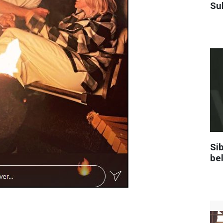
Su
Sib
be