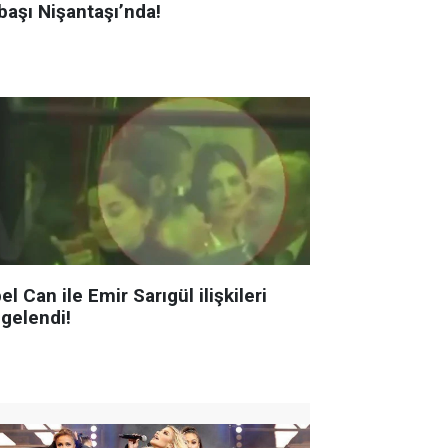
başı Nişantaşı’nda!
el Can ile Emir Sarıgül ilişkileri
lgelendi!