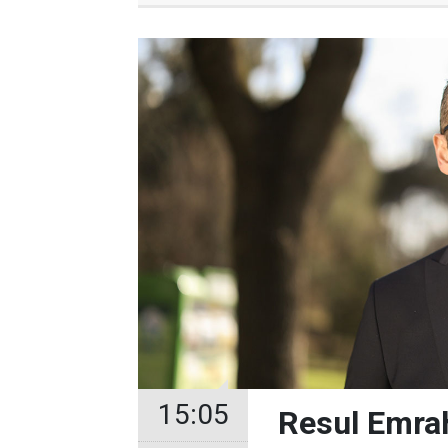
15:05
Resul Emrah