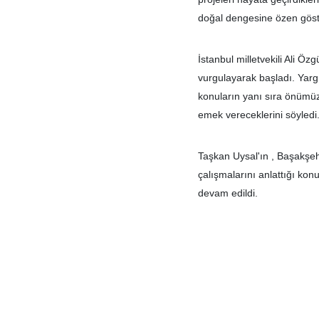
doğal dengesine özen gösterdi
İstanbul milletvekili Ali Ö
vurgulayarak başladı. Yargı
konuların yanı sıra önümüzd
emek vereceklerini söyledi
Taşkan Uysal'ın , Başakşehi
çalışmalarını anlattığı kon
devam edildi.