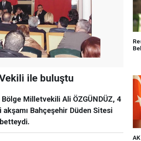
Re
Be
ekili ile buluştu
 Bölge Milletvekili Ali ÖZGÜNDÜZ, 4
i akşamı Bahçeşehir Düden Sitesi
betteydi.
AK 