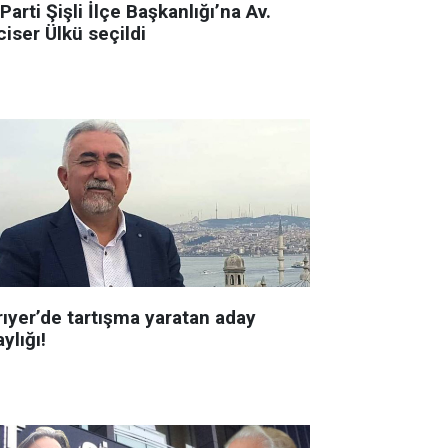
 Parti Şişli İlçe Başkanlığı’na Av.
iser Ülkü seçildi
rıyer’de tartışma yaratan aday
ylığı!