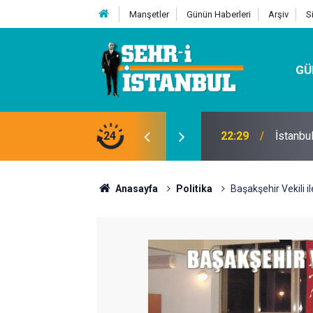
Manşetler
Günün Haberleri
Arşiv
S
GÜ
24
07:32
Kutu Si
Anasayfa
Politika
Başakşehir Vekili i