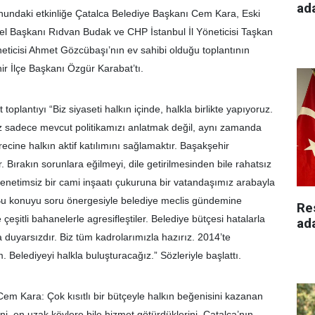
ad
nundaki etkinliğe Çatalca Belediye Başkanı Cem Kara, Eski
enel Başkanı Rıdvan Budak ve CHP İstanbul İl Yöneticisi Taşkan
öneticisi Ahmet Gözcübaşı’nın ev sahibi olduğu toplantının
 İlçe Başkanı Özgür Karabat’tı.
oplantıyı “Biz siyaseti halkın içinde, halkla birlikte yapıyoruz.
sadece mevcut politikamızı anlatmak değil, aynı zamanda
recine halkın aktif katılımını sağlamaktır. Başakşehir
. Bırakın sorunlara eğilmeyi, dile getirilmesinden bile rahatsız
enetimsiz bir cami inşaatı çukuruna bir vatandaşımız arabayla
 Bu konuyu soru önergesiyle belediye meclis gündemine
Re
 çeşitli bahanelerle agresifleştiler. Belediye bütçesi hatalarla
ad
na duyarsızdır. Biz tüm kadrolarımızla hazırız. 2014’te
. Belediyeyi halkla buluşturacağız.” Sözleriyle başlattı.
em Kara: Çok kısıtlı bir bütçeyle halkın beğenisini kazanan
ini, en uzak köylere bile hizmet götürdüklerini, Çatalca’nın