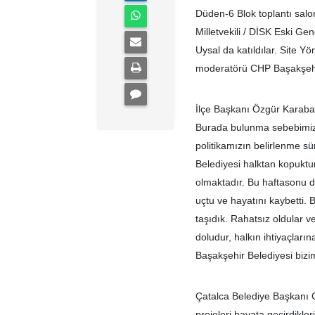
Düden-6 Blok toplantı salo
Milletvekili / DİSK Eski G
Uysal da katıldılar. Site Y
moderatörü CHP Başakşehir
İlçe Başkanı Özgür Karabat t
Burada bulunma sebebimiz 
politikamızın belirlenme sü
Belediyesi halktan kopuktur
olmaktadır. Bu haftasonu d
uçtu ve hayatını kaybetti.
taşıdık. Rahatsız oldular ve
doludur, halkın ihtiyaçları
Başakşehir Belediyesi bizim
Çatalca Belediye Başkanı C
projeleri hayata geçirdikler