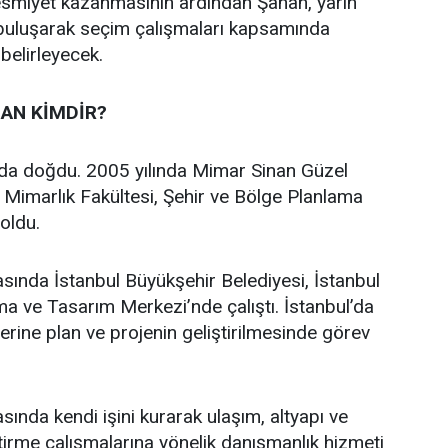
 resmiyet kazanmasının ardından Şahan, yarın
 buluşarak seçim çalışmaları kapsamında
 belirleyecek.
AN KİMDİR?
’da doğdu. 2005 yılında Mimar Sinan Güzel
i Mimarlık Fakültesi, Şehir ve Bölge Planlama
oldu.
asında İstanbul Büyükşehir Belediyesi, İstanbul
a ve Tasarım Merkezi’nde çalıştı. İstanbul’da
üzerine plan ve projenin geliştirilmesinde görev
sında kendi işini kurarak ulaşım, altyapı ve
ştirme çalışmalarına yönelik danışmanlık hizmeti