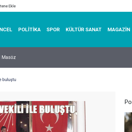
itene Ekle
NCEL
POLITIKA
SPOR
KÜLTÜR SANAT
MAGAZIN
hirbazı ile Estetik, Dayanıklı ve Çevre Dostu Ambalaj
le buluştu
Pol