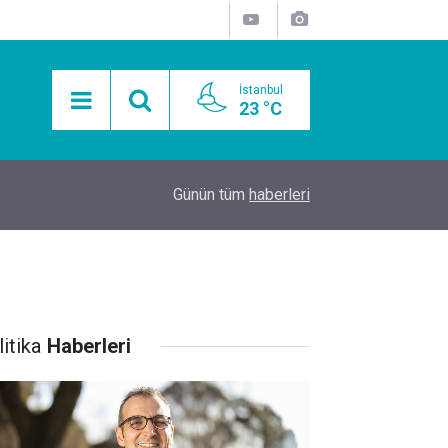
İstanbul
23 °C
15:11
Mobil Araçlarla Hayır Lokması Dağıtımının Avanta
Günün tüm
haberleri
itika
Haberleri