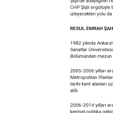
Şişli’de adaylığının
CHP Şişli örgütüyle
izleyecekleri yolu da
RESUL EMRAH ŞAH
1982 yılında Ankara
Sanatlar Üniversites
Bölümünden mezun 
2005-2006 yılları ar
Metropolitan Planlam
tarihi kent alanları 
aldı.
2006-2014 yılları ara
kentsel politika geli