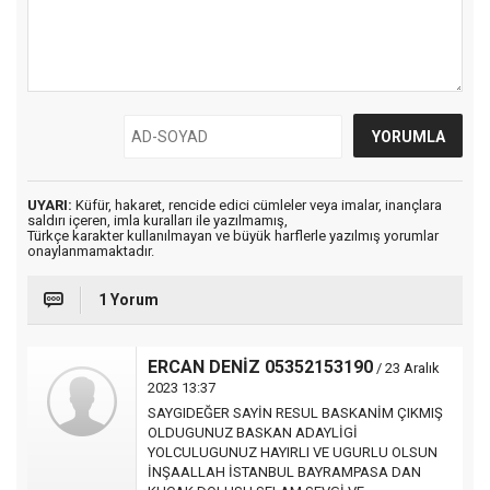
UYARI:
Küfür, hakaret, rencide edici cümleler veya imalar, inançlara
saldırı içeren, imla kuralları ile yazılmamış,
Türkçe karakter kullanılmayan ve büyük harflerle yazılmış yorumlar
onaylanmamaktadır.
1 Yorum
ERCAN DENİZ 05352153190
/ 23 Aralık
2023 13:37
SAYGIDEĞER SAYİN RESUL BASKANİM ÇIKMIŞ
OLDUGUNUZ BASKAN ADAYLİGİ
YOLCULUGUNUZ HAYIRLI VE UGURLU OLSUN
İNŞAALLAH İSTANBUL BAYRAMPASA DAN