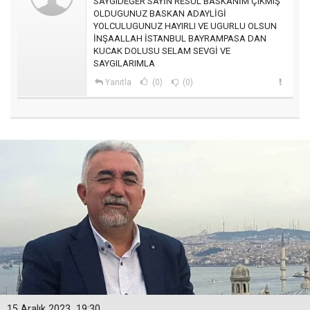
SAYGIDEĞER SAYİN RESUL BASKANİM ÇIKMIŞ
OLDUGUNUZ BASKAN ADAYLİGİ
YOLCULUGUNUZ HAYIRLI VE UGURLU OLSUN
İNŞAALLAH İSTANBUL BAYRAMPASA DAN
KUCAK DOLUSU SELAM SEVGİ VE
SAYGILARIMLA
Yanıtla
(0)
(0)
15 Aralık 2023
19:30