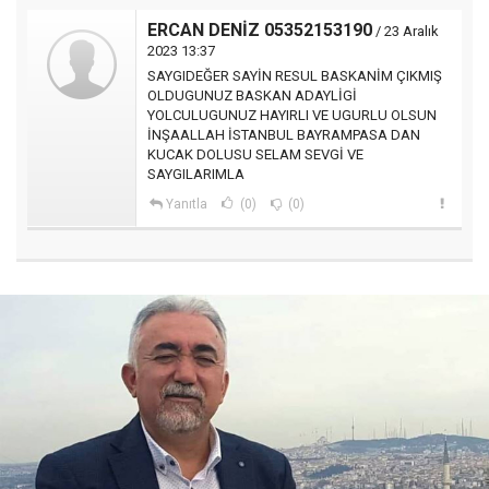
ERCAN DENİZ 05352153190
/ 23 Aralık
2023 13:37
SAYGIDEĞER SAYİN RESUL BASKANİM ÇIKMIŞ
OLDUGUNUZ BASKAN ADAYLİGİ
YOLCULUGUNUZ HAYIRLI VE UGURLU OLSUN
İNŞAALLAH İSTANBUL BAYRAMPASA DAN
KUCAK DOLUSU SELAM SEVGİ VE
SAYGILARIMLA
Yanıtla
(0)
(0)