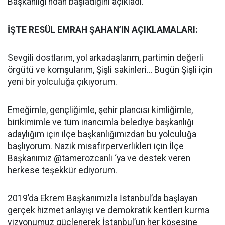
Başkanlığı’ndan başladığını açıkladı.
İŞTE RESÜL EMRAH ŞAHAN’IN AÇIKLAMALARI:
Sevgili dostlarım, yol arkadaşlarım, partimin değerli
örgütü ve komşularım, Şişli sakinleri… Bugün Şişli için
yeni bir yolculuğa çıkıyorum.
Emeğimle, gençliğimle, şehir plancısı kimliğimle,
birikimimle ve tüm inancımla belediye başkanlığı
adaylığım için ilçe başkanlığımızdan bu yolculuğa
başlıyorum. Nazik misafirperverlikleri için İlçe
Başkanımız @tamerozcanli ‘ya ve destek veren
herkese teşekkür ediyorum.
2019’da Ekrem Başkanımızla İstanbul’da başlayan
gerçek hizmet anlayışı ve demokratik kentleri kurma
vizyonumuz güçlenerek İstanbul’un her köşesine