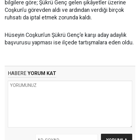
bilgilere göre; Şükrü Genç gelen şikâyetler üzerine
Coşkun’u görevden aldı ve ardından verdiği birçok
ruhsatı da iptal etmek zorunda kaldı.
Hüseyin Coşkun’un Şükrü Genç’e karşı aday adaylık
başvurusu yapması ise ilçede tartışmalara eden oldu.
HABERE
YORUM KAT