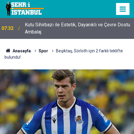
Kutu Sihirbazı ile Estetik, Dayanıklı ve Çevre Dostu
07:32
Ambalaj
Anasayfa
Spor
Beşiktaş, Sörloth için 2 farklı teklifte
bulundu!