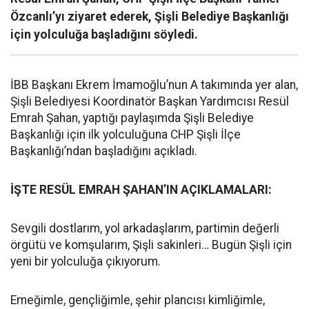
Özcanlı’yı ziyaret ederek, Şişli Belediye Başkanlığı
için yolculuğa başladığını söyledi.
İBB Başkanı Ekrem İmamoğlu’nun A takımında yer alan,
Şişli Belediyesi Koordinatör Başkan Yardımcısı Resül
Emrah Şahan, yaptığı paylaşımda Şişli Belediye
Başkanlığı için ilk yolculuğuna CHP Şişli İlçe
Başkanlığı’ndan başladığını açıkladı.
İŞTE RESÜL EMRAH ŞAHAN’IN AÇIKLAMALARI:
Sevgili dostlarım, yol arkadaşlarım, partimin değerli
örgütü ve komşularım, Şişli sakinleri… Bugün Şişli için
yeni bir yolculuğa çıkıyorum.
Emeğimle, gençliğimle, şehir plancısı kimliğimle,