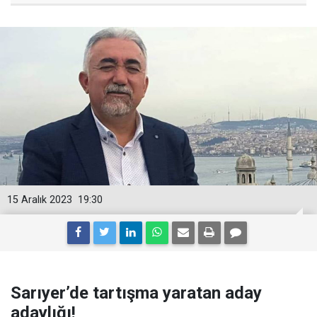
15 Aralık 2023
19:30
Sarıyer’de tartışma yaratan aday
adaylığı!