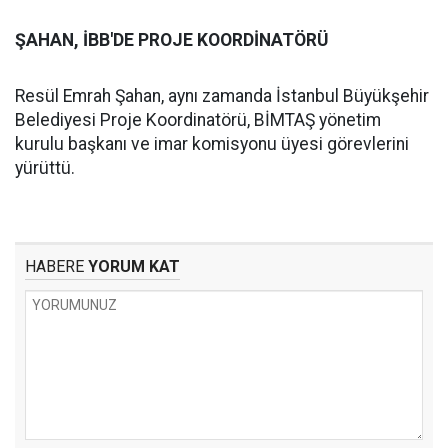
ŞAHAN, İBB'DE PROJE KOORDİNATÖRÜ
Resül Emrah Şahan, aynı zamanda İstanbul Büyükşehir
Belediyesi Proje Koordinatörü, BİMTAŞ yönetim
kurulu başkanı ve imar komisyonu üyesi görevlerini
yürüttü.
HABERE
YORUM KAT