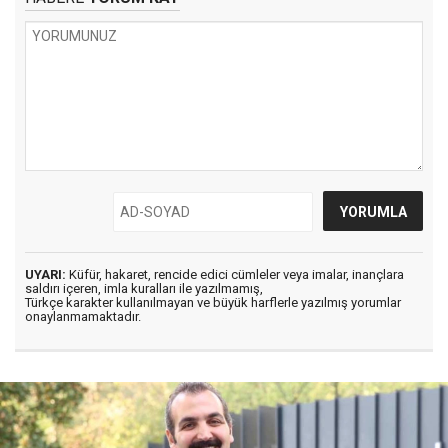
UYARI:
Küfür, hakaret, rencide edici cümleler veya imalar, inançlara
saldırı içeren, imla kuralları ile yazılmamış,
Türkçe karakter kullanılmayan ve büyük harflerle yazılmış yorumlar
onaylanmamaktadır.