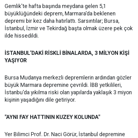
Gemlik'te hafta başında meydana gelen 5,1
büyüklüğündeki deprem, Marmara'da beklenen
depremi bir kez daha hatırlattı. Sarsıntılar; Bursa,
İstanbul, İzmir ve Tekirdağ başta olmak üzere pek çok
ilde hissedildi.
İSTANBUL’DAKİ RİSKLİ BİNALARDA, 3 MİLYON KİŞİ
YAŞIYOR
Bursa Mudanya merkezli depremlerin ardından gözler
büyük Marmara depremine çevrildi. İBB yetkilileri,
İstanbu'da yıkılma riski olan yapılarda yaklaşık 3 miyon
kişinin yaşadığını dile getiriyor.
"AYNI FAY HATTININ KUZEY KOLUNDA"
Yer Bilimci Prof. Dr. Naci Görür, İstanbul depremine