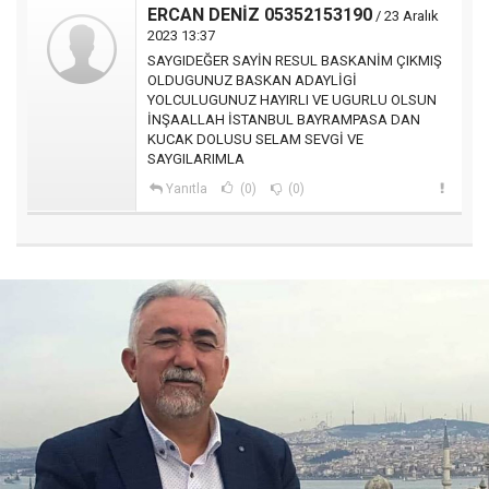
ERCAN DENİZ 05352153190
/ 23 Aralık
2023 13:37
SAYGIDEĞER SAYİN RESUL BASKANİM ÇIKMIŞ
OLDUGUNUZ BASKAN ADAYLİGİ
YOLCULUGUNUZ HAYIRLI VE UGURLU OLSUN
İNŞAALLAH İSTANBUL BAYRAMPASA DAN
KUCAK DOLUSU SELAM SEVGİ VE
SAYGILARIMLA
Yanıtla
(0)
(0)