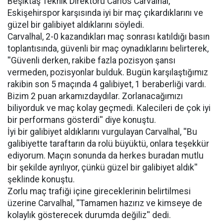
Beşiktaş Teknik Direktörü Carlos Carvalhal,
Eskişehirspor karşısında iyi bir maç çıkardıklarını ve
güzel bir galibiyet aldıklarını söyledi.
Carvalhal, 2-0 kazandıkları maç sonrası katıldığı basın
toplantısında, güvenli bir maç oynadıklarını belirterek,
''Güvenli derken, rakibe fazla pozisyon şansı
vermeden, pozisyonlar bulduk. Bugün karşılaştığımız
rakibin son 5 maçında 4 galibiyet, 1 beraberliği vardı.
Bizim 2 puan arkamızdaydılar. Zorlanacağımızı
biliyorduk ve maç kolay geçmedi. Kalecileri de çok iyi
bir performans gösterdi'' diye konuştu.
İyi bir galibiyet aldıklarını vurgulayan Carvalhal, ''Bu
galibiyette taraftarın da rolü büyüktü, onlara teşekkür
ediyorum. Maçın sonunda da herkes buradan mutlu
bir şekilde ayrılıyor, çünkü güzel bir galibiyet aldık''
şeklinde konuştu.
Zorlu maç trafiği içine gireceklerinin belirtilmesi
üzerine Carvalhal, ''Tamamen hazırız ve kimseye de
kolaylık gösterecek durumda değiliz'' dedi.