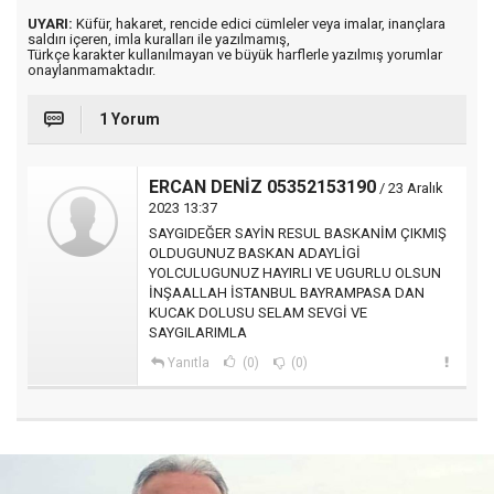
UYARI:
Küfür, hakaret, rencide edici cümleler veya imalar, inançlara
saldırı içeren, imla kuralları ile yazılmamış,
Türkçe karakter kullanılmayan ve büyük harflerle yazılmış yorumlar
onaylanmamaktadır.
1 Yorum
ERCAN DENİZ 05352153190
/ 23 Aralık
2023 13:37
SAYGIDEĞER SAYİN RESUL BASKANİM ÇIKMIŞ
OLDUGUNUZ BASKAN ADAYLİGİ
YOLCULUGUNUZ HAYIRLI VE UGURLU OLSUN
İNŞAALLAH İSTANBUL BAYRAMPASA DAN
KUCAK DOLUSU SELAM SEVGİ VE
SAYGILARIMLA
Yanıtla
(0)
(0)