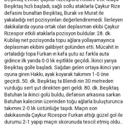
Beşiktaş hızlı başladı, sağlı sollu ataklarla Çaykur Rize
defasını bunaltan Beşiktaş, Burak ve Murat ile
yakaladığı net pozisyonları değerlendiremedi. İlerleyen
dakikalarda oyuna ortak olan deplasman ekibi Çaykur
Rizespor etkili ataklarla pozisyon buldular. 28. dk.
Kubilay net pozisyonda topu ağlara yollayamayınca
deplasman ekibini galibiyet golünden etti. Mücahit in
ortaladığı topa Furkan ın kafa şutu az farkla auta
gidince ilk yarıda 0-0 lık eşitlikle geçildi..İkinci yarıya
Beşiktaş golle başladı. Sağdan gelen ortaya ikinci yarı
oyuna giren Hakkı, ayak koyarak takımını 1-0 öne
geçirdi..50. dk. Beşiktaş ta Blendi nin 30 metreden
vurduğu sert şut direkten geri geldi. 80. dk. Beşiktaş
Batuhan la ikinci golü buldu, defansın arkasına sarkan
Batuhan kalecinin üzerinden toğu ağlarla buluşturunca
takımını 2-0 lık üstünlüğe taşıdı. Maçın son
dakikasında Çaykur Rizespor Furkan attığı güzel gol ile
durumu 2-1 yapıp maçın skorunuda tescil etmiş oldu..