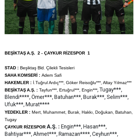
BEŞİKTAŞ A.Ş. 2 - ÇAYKUR RİZESPOR 1
STAD :
Beşiktaş Bld. Çilekli Tesisleri
SAHA KOMSERİ :
Adem Safi
HAKEMLER :
İ.Tuğrul Ardıç***, Göker Reisoğlu***, Altay Yılmaz***
, Tugay***,
BEŞİKTAŞ A.Ş. :
Tayfun***, Ertuğrul***, Engin***
Blendi****, Ömer***, Batuhan***, Burak***, Selim***,
Ufuk***, Murat****
YEDEKLER :
Mert, Muhammet, Burak, Hakkı, Doğukan, Batuhan,
Tugay
A.Ş. :
Engin***, Hasan***,
ÇAYKUR RİZESPOR
Bahtiyar***, Ahmet***, Ramazan****, Ceyhun***,