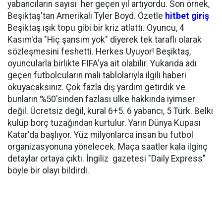
yabancıların sayısı her geçen yıl artıyordu. Son örnek,
Beşiktaş'tan Amerikalı Tyler Boyd. Özetle
hitbet giriş
Beşiktaş ışık topu gibi bir kriz atlattı. Oyuncu, 4
Kasım'da "Hiç şansım yok" diyerek tek taraflı olarak
sözleşmesini feshetti. Herkes Uyuyor! Beşiktaş,
oyuncularla birlikte FIFA'ya ait olabilir. Yukarıda adı
geçen futbolcuların mali tablolarıyla ilgili haberi
okuyacaksınız. Çok fazla dış yardım getirdik ve
bunların %50'sinden fazlası ülke hakkında iyimser
değil. Ücretsiz değil, kural 6+5. 6 yabancı, 5 Türk. Belki
kulüp borç tuzağından kurtulur. Yarın Dünya Kupası
Katar'da başlıyor. Yüz milyonlarca insan bu futbol
organizasyonuna yönelecek. Maça saatler kala ilginç
detaylar ortaya çıktı. İngiliz gazetesi "Daily Express"
böyle bir olayı bildirdi.