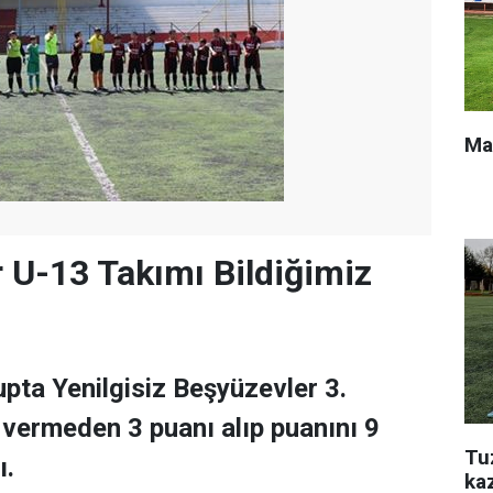
Ma
 U-13 Takımı Bildiğimiz
upta Yenilgisiz Beşyüzevler 3.
vermeden 3 puanı alıp puanını 9
Tu
ı.
ka