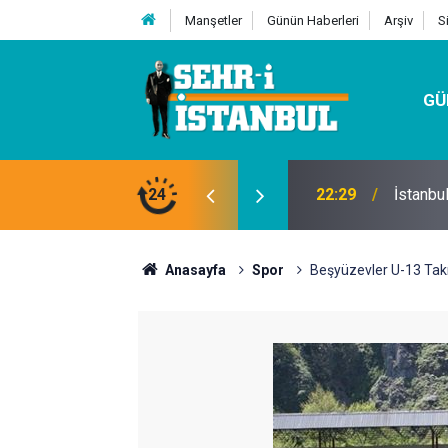
Manşetler
Günün Haberleri
Arşiv
S
GÜ
24
07:32
Kutu Si
Anasayfa
Spor
Beşyüzevler U-13 Takım