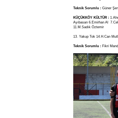
Teknik Sorumlu :
Güner Şe
KÜÇÜKKÖY KÜLTÜR :
1.Ah
Ayıbasan 6.Emirhan Al 7.Cel
11.M.Sadık Öztemir
13. Yakup Tok 14.H.Can Mu
Teknik Sorumlu :
Fikri Man