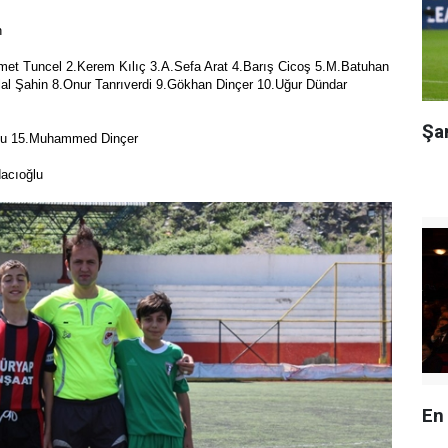
n
met Tuncel 2.Kerem Kılıç 3.A.Sefa Arat 4.Barış Cicoş 5.M.Batuhan
al Şahin 8.Onur Tanrıverdi 9.Gökhan Dinçer 10.Uğur Dündar
Şa
tlu 15.Muhammed Dinçer
dacıoğlu
En