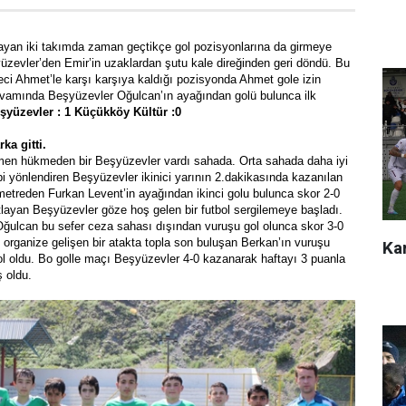
şlayan iki takımda zaman geçtikçe gol pozisyonlarına da girmeye
üzevler’den Emir’in uzaklardan şutu kale direğinden geri döndü. Bu
i Ahmet’le karşı karşıya kaldığı pozisyonda Ahmet gole izin
evamında Beşyüzevler Oğulcan’ın ayağından golü bulunca ilk
şyüzevler : 1 Küçükköy Kültür :0
ka gitti.
amen hükmeden bir Beşyüzevler vardı sahada. Orta sahada daha iyi
bi yönlendiren Beşyüzevler ikinici yarının 2.dakikasında kazanılan
metreden Furkan Levent’in ayağından ikinci golu bulunca skor 2-0
tlayan Beşyüzevler göze hoş gelen bir futbol sergilemeye başladı.
 Oğulcan bu sefer ceza sahası dışından vuruşu gol olunca skor 3-0
 organize gelişen bir atakta topla son buluşan Berkan’ın vuruşu
Kar
l oldu. Bo golle maçı Beşyüzevler 4-0 kazanarak haftayı 3 puanla
 oldu.