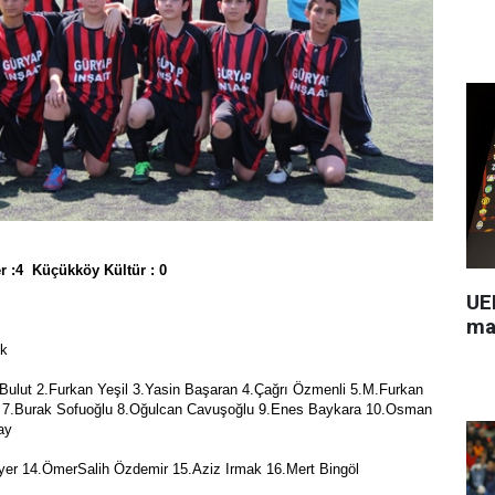
r :4 Küçükköy Kültür : 0
UEF
ma
ük
Bulut 2.Furkan Yeşil 3.Yasin Başaran 4.Çağrı Özmenli 5.M.Furkan
 7.Burak Sofuoğlu 8.Oğulcan Cavuşoğlu 9.Enes Baykara 10.Osman
ay
yer 14.ÖmerSalih Özdemir 15.Aziz Irmak 16.Mert Bingöl