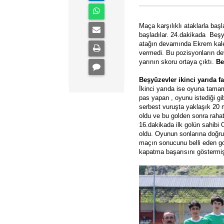
Maça karşılıklı ataklarla ba
başladılar. 24.dakikada Beşy
atağın devamında Ekrem kalec
vermedi. Bu pozisyonların d
yarının skoru ortaya çıktı.
Be
Beşyüzevler ikinci yarıda far
İkinci yarıda ise oyuna tam
pas yapan , oyunu istediği gi
serbest vuruşta yaklaşık 20 
oldu ve bu golden sonra raha
16.dakikada ilk golün sahibi
oldu. Oyunun sonlarına doğru
maçın sonucunu belli eden go
kapatma başarısını göstermiş