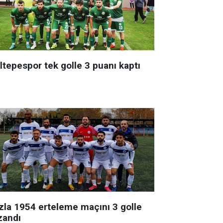
ltepespor tek golle 3 puanı kaptı
zla 1954 erteleme maçını 3 golle
zandı