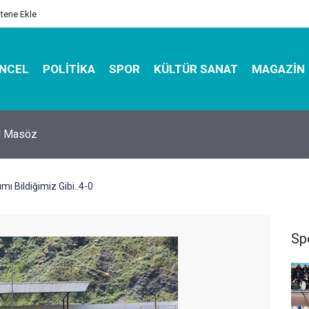
itene Ekle
NCEL
POLITIKA
SPOR
KÜLTÜR SANAT
MAGAZIN
hirbazı ile Estetik, Dayanıklı ve Çevre Dostu Ambalaj
ı Bildiğimiz Gibi..4-0
Sp