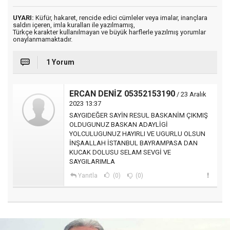
UYARI:
Küfür, hakaret, rencide edici cümleler veya imalar, inançlara
saldırı içeren, imla kuralları ile yazılmamış,
Türkçe karakter kullanılmayan ve büyük harflerle yazılmış yorumlar
onaylanmamaktadır.
1 Yorum
ERCAN DENİZ 05352153190
/ 23 Aralık
2023 13:37
SAYGIDEĞER SAYİN RESUL BASKANİM ÇIKMIŞ
OLDUGUNUZ BASKAN ADAYLİGİ
YOLCULUGUNUZ HAYIRLI VE UGURLU OLSUN
İNŞAALLAH İSTANBUL BAYRAMPASA DAN
KUCAK DOLUSU SELAM SEVGİ VE
SAYGILARIMLA
Yanıtla
(0)
(0)