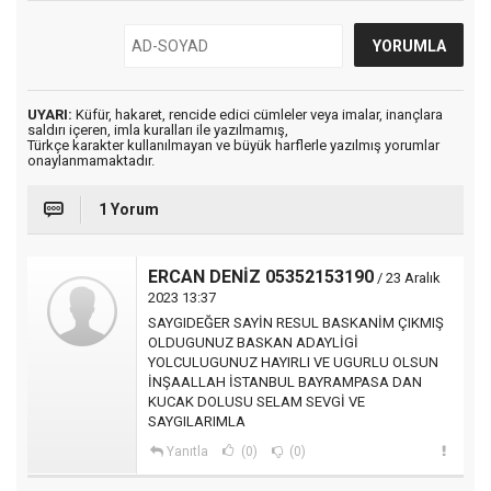
UYARI:
Küfür, hakaret, rencide edici cümleler veya imalar, inançlara
saldırı içeren, imla kuralları ile yazılmamış,
Türkçe karakter kullanılmayan ve büyük harflerle yazılmış yorumlar
onaylanmamaktadır.
1 Yorum
ERCAN DENİZ 05352153190
/ 23 Aralık
2023 13:37
SAYGIDEĞER SAYİN RESUL BASKANİM ÇIKMIŞ
OLDUGUNUZ BASKAN ADAYLİGİ
YOLCULUGUNUZ HAYIRLI VE UGURLU OLSUN
İNŞAALLAH İSTANBUL BAYRAMPASA DAN
KUCAK DOLUSU SELAM SEVGİ VE
SAYGILARIMLA
Yanıtla
(0)
(0)