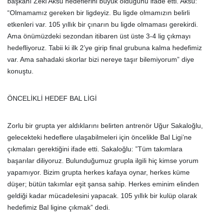
başkanı Zeki Aksu hedeflerini büyük olduğunu ifade etti. Aksu:
“Olmamamız gereken bir ligdeyiz. Bu ligde olmamızın belirli
etkenleri var. 105 yıllık bir çınarın bu ligde olmaması gerekirdi.
Ama önümüzdeki sezondan itibaren üst üste 3-4 lig çıkmayı
hedefliyoruz. Tabii ki ilk 2’ye girip final grubuna kalma hedefimiz
var. Ama sahadaki skorlar bizi nereye taşır bilemiyorum” diye
konuştu.
ÖNCELİKLİ HEDEF BAL LİGİ
Zorlu bir grupta yer aldıklarını belirten antrenör Uğur Sakaloğlu,
gelecekteki hedeflere ulaşabilmeleri için öncelikle Bal Ligi’ne
çıkmaları gerektiğini ifade etti. Sakaloğlu: ”Tüm takımlara
başarılar diliyoruz. Bulunduğumuz grupla ilgili hiç kimse yorum
yapamıyor. Bizim grupta herkes kafaya oynar, herkes küme
düşer; bütün takımlar eşit şansa sahip. Herkes eminim elinden
geldiği kadar mücadelesini yapacak. 105 yıllık bir kulüp olarak
hedefimiz Bal ligine çıkmak” dedi.