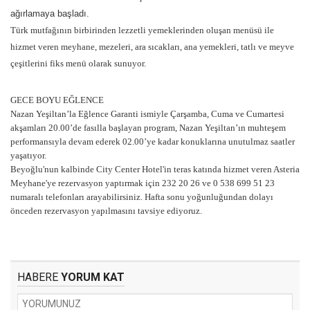
ağırlamaya başladı.
Türk mutfağının birbirinden lezzetli yemeklerinden oluşan menüsü ile
hizmet veren meyhane, mezeleri, ara sıcakları, ana yemekleri, tatlı ve meyve
çeşitlerini fiks menü olarak sunuyor.
GECE BOYU EĞLENCE
Nazan Yeşiltan’la Eğlence Garanti ismiyle Çarşamba, Cuma ve Cumartesi
akşamları 20.00’de fasılla başlayan program, Nazan Yeşiltan’ın muhteşem
performansıyla devam ederek 02.00’ye kadar konuklarına unutulmaz saatler
yaşatıyor.
Beyoğlu'nun kalbinde City Center Hotel'in teras katında hizmet veren Asteria
Meyhane'ye rezervasyon yaptırmak için 232 20 26 ve 0 538 699 51 23
numaralı telefonları arayabilirsiniz. Hafta sonu yoğunluğundan dolayı
önceden rezervasyon yapılmasını tavsiye ediyoruz.
HABERE
YORUM KAT