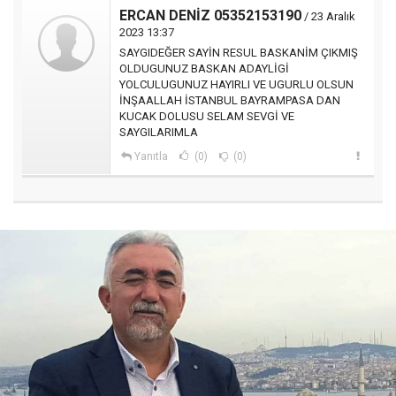
ERCAN DENİZ 05352153190
/ 23 Aralık
2023 13:37
SAYGIDEĞER SAYİN RESUL BASKANİM ÇIKMIŞ
OLDUGUNUZ BASKAN ADAYLİGİ
YOLCULUGUNUZ HAYIRLI VE UGURLU OLSUN
İNŞAALLAH İSTANBUL BAYRAMPASA DAN
KUCAK DOLUSU SELAM SEVGİ VE
SAYGILARIMLA
Yanıtla
(0)
(0)