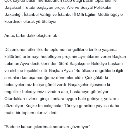
Çok sayıda basın mensubunun takip ettiği basın toplantısı ile
Başakşehir etabı başlayan proje, Aile ve Sosyal Politikalar
Bakanlığı, İstanbul Valiliği ve İstanbul İl Milli Eğitim Müdürlüğüyle
koordineli olarak yürütülüyor.
Amaç farkındalık oluşturmak
Düzenlenen etkinliklerle toplumun engellilerle birlikte yaşama
kültürünü artırmayı hedefleyen projenin ayrıntılarını veren Başkan
Lokman Ayva desteklerinden ötürü Başakşehir Belediye başkanı
ve ekibine teşekkür etti. Başkan Ayva “Bu ülkede engellilerle ilgili
sorunları konuşamadığımız dönemler oldu. Çok şükür ki
belediyelerimiz bu işe gönül verdi. Başakşehir ilçesinde ki
engelliler belediyemiz evinden alıp, hastaneye götürüyor.
Oturdukları evlerin girişini onlara uygun hale getiriyor, yollarını
düzenliyor. Keşke bu çalışmalar Türkiye geneline yayılsa daha
mutlu bir toplum oluruz” dedi.
“Sadece kanun çıkartmak sorunları çözmüyor”