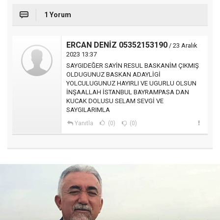
1 Yorum
ERCAN DENİZ 05352153190
/ 23 Aralık
2023 13:37
SAYGIDEĞER SAYİN RESUL BASKANİM ÇIKMIŞ
OLDUGUNUZ BASKAN ADAYLİGİ
YOLCULUGUNUZ HAYIRLI VE UGURLU OLSUN
İNŞAALLAH İSTANBUL BAYRAMPASA DAN
KUCAK DOLUSU SELAM SEVGİ VE
SAYGILARIMLA
Yanıtla
(0)
(0)