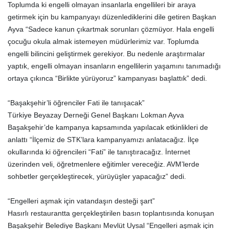
Toplumda ki engelli olmayan insanlarla engellileri bir araya
getirmek için bu kampanyayı düzenlediklerini dile getiren Başkan
Ayva “Sadece kanun çıkartmak sorunları çözmüyor. Hala engelli
çocuğu okula almak istemeyen müdürlerimiz var. Toplumda
engelli bilincini geliştirmek gerekiyor. Bu nedenle araştırmalar
yaptık, engelli olmayan insanların engellilerin yaşamını tanımadığı
ortaya çıkınca “Birlikte yürüyoruz” kampanyası başlattık” dedi.
“Başakşehir’li öğrenciler Fati ile tanışacak”
Türkiye Beyazay Derneği Genel Başkanı Lokman Ayva
Başakşehir’de kampanya kapsamında yapılacak etkinlikleri de
anlattı “İlçemiz de STK’lara kampanyamızı anlatacağız. İlçe
okullarında ki öğrencileri “Fati” ile tanıştıracağız. İnternet
üzerinden veli, öğretmenlere eğitimler vereceğiz. AVM’lerde
sohbetler gerçekleştirecek, yürüyüşler yapacağız” dedi.
“Engelleri aşmak için vatandaşın desteği şart”
Hasırlı restaurantta gerçekleştirilen basın toplantısında konuşan
Başakşehir Belediye Başkanı Mevlüt Uysal “Engelleri aşmak için