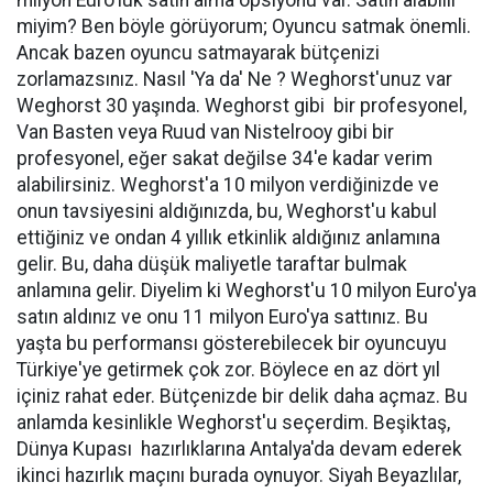
milyon Euro'luk satın alma opsiyonu var. Satın alabilir
miyim? Ben böyle görüyorum; Oyuncu satmak önemli.
Ancak bazen oyuncu satmayarak bütçenizi
zorlamazsınız. Nasıl 'Ya da' Ne ? Weghorst'unuz var
Weghorst 30 yaşında. Weghorst gibi bir profesyonel,
Van Basten veya Ruud van Nistelrooy gibi bir
profesyonel, eğer sakat değilse 34'e kadar verim
alabilirsiniz. Weghorst'a 10 milyon verdiğinizde ve
onun tavsiyesini aldığınızda, bu, Weghorst'u kabul
ettiğiniz ve ondan 4 yıllık etkinlik aldığınız anlamına
gelir. Bu, daha düşük maliyetle taraftar bulmak
anlamına gelir. Diyelim ki Weghorst'u 10 milyon Euro'ya
satın aldınız ve onu 11 milyon Euro'ya sattınız. Bu
yaşta bu performansı gösterebilecek bir oyuncuyu
Türkiye'ye getirmek çok zor. Böylece en az dört yıl
içiniz rahat eder. Bütçenizde bir delik daha açmaz. Bu
anlamda kesinlikle Weghorst'u seçerdim. Beşiktaş,
Dünya Kupası hazırlıklarına Antalya'da devam ederek
ikinci hazırlık maçını burada oynuyor. Siyah Beyazlılar,