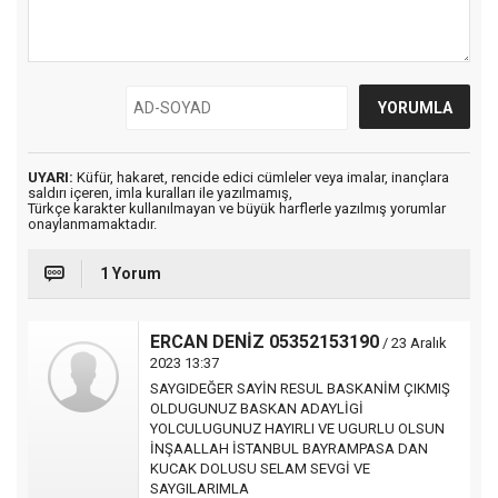
UYARI:
Küfür, hakaret, rencide edici cümleler veya imalar, inançlara
saldırı içeren, imla kuralları ile yazılmamış,
Türkçe karakter kullanılmayan ve büyük harflerle yazılmış yorumlar
onaylanmamaktadır.
1 Yorum
ERCAN DENİZ 05352153190
/ 23 Aralık
2023 13:37
SAYGIDEĞER SAYİN RESUL BASKANİM ÇIKMIŞ
OLDUGUNUZ BASKAN ADAYLİGİ
YOLCULUGUNUZ HAYIRLI VE UGURLU OLSUN
İNŞAALLAH İSTANBUL BAYRAMPASA DAN
KUCAK DOLUSU SELAM SEVGİ VE
SAYGILARIMLA