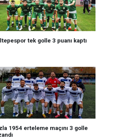
ltepespor tek golle 3 puanı kaptı
zla 1954 erteleme maçını 3 golle
zandı