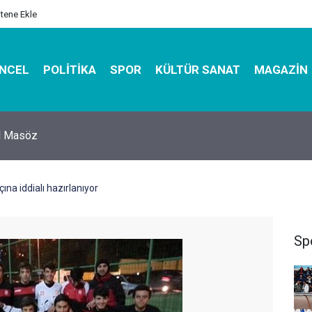
itene Ekle
NCEL
POLITIKA
SPOR
KÜLTÜR SANAT
MAGAZIN
hirbazı ile Estetik, Dayanıklı ve Çevre Dostu Ambalaj
na iddialı hazırlanıyor
Sp