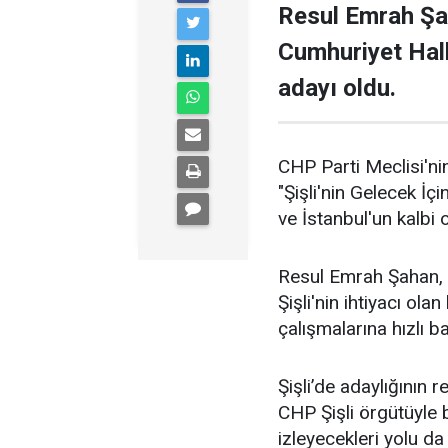
Resul Emrah Şa
Cumhuriyet Halk
adayı oldu.
CHP Parti Meclisi'nin
"Şişli'nin Gelecek İçi
ve İstanbul'un kalbi ol
Resul Emrah Şahan, Ş
Şişli'nin ihtiyacı ola
çalışmalarına hızlı b
Şişli’de adaylığının
CHP Şişli örgütüyle
izleyecekleri yolu da