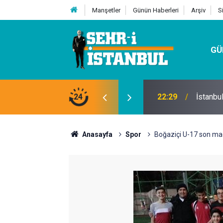
Manşetler
Günün Haberleri
Arşiv
S
GÜ
24
07:32
Kutu Si
Anasayfa
Spor
Boğaziçi U-17 son maçı