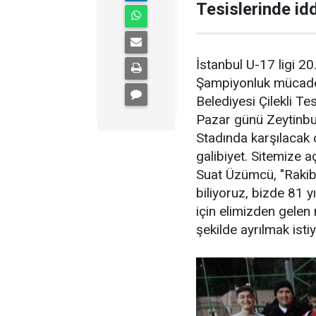
Tesislerinde idd
İstanbul U-17 ligi 2
Şampiyonluk mücadel
Belediyesi Çilekli Tes
Pazar günü Zeytinbur
Stadında karşılacak 
galibiyet. Sitemize
Suat Üzümcü, "Rakib
biliyoruz, bizde 81 y
için elimizden gele
şekilde ayrılmak istiy