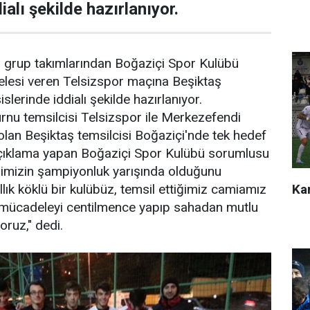
ialı şekilde hazırlanıyor.
0. grup takımlarından Boğaziçi Spor Kulübü
esi veren Telsizspor maçına Beşiktaş
islerinde iddialı şekilde hazırlanıyor.
nu temsilcisi Telsizspor ile Merkezefendi
olan Beşiktaş temsilcisi Boğaziçi'nde tek hedef
 açıklama yapan Boğaziçi Spor Kulübü sorumlusu
imizin şampiyonluk yarışında olduğunu
Kar
ıllık köklü bir kulübüz, temsil ettiğimiz camiamız
n mücadeleyi centilmence yapıp sahadan mutlu
oruz," dedi.