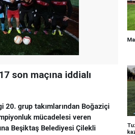
Ma
17 son maçına iddialı
igi 20. grup takımlarından Boğaziçi
mpiyonluk mücadelesi veren
Tu
na Beşiktaş Belediyesi Çilekli
ka