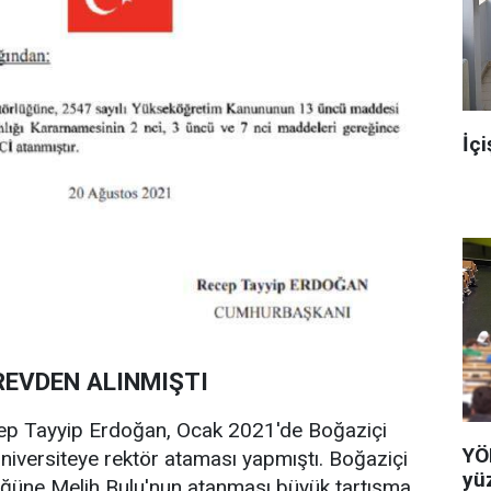
İçi
REVDEN ALINMIŞTI
p Tayyip Erdoğan, Ocak 2021'de Boğaziçi
YÖ
üniversiteye rektör ataması yapmıştı. Boğaziçi
yü
lüğüne Melih Bulu'nun atanması büyük tartışma