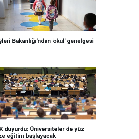
şleri Bakanlığı'ndan 'okul' genelgesi
K duyurdu: Üniversiteler de yüz
ze eğitim başlayacak