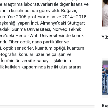
e araştırma laboratuvarları ile diğer lisans ve
rının kurulmasında görev aldı. Boğaziçi
Bölümü'ne 2005 profesör olan ve 2014–2018
kanlığı yapan İnci, Almanya'daki Stuttgart
a'daki Gunma Üniversitesi, Norveç Teknik
ltere'deki Heriot-Watt Üniversitesinde konuk
Yü
ndu.Fiber optik, nano partiküller ve
ği, optik sensörler, kuantum optiği, kuantum
ptografisi konuları üzerine çalışan ve
nci'nin üniversite-sanayi ilişkilerinin
lik katkıları kapsamında ise iki uluslararası
Boğ