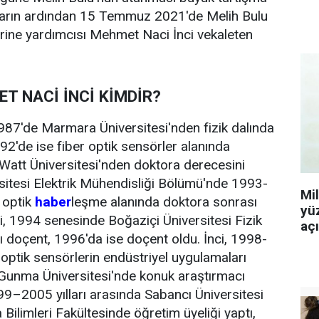
oların ardından 15 Temmuz 2021'de Melih Bulu
rine yardımcısı Mehmet Naci İnci vekaleten
ET NACİ İNCİ KİMDİR?
 1987'de Marmara Üniversitesi'nden fizik dalında
92'de ise fiber optik sensörler alanında
t-Watt Üniversitesi'nden doktora derecesini
rsitesi Elektrik Mühendisliği Bölümü'nde 1993-
Mi
a optik
haber
leşme alanında doktora sonrası
yü
i, 1994 senesinde Boğaziçi Üniversitesi Fizik
aç
 doçent, 1996'da ise doçent oldu. İnci, 1998-
 optik sensörlerin endüstriyel uygulamaları
Gunma Üniversitesi'nde konuk araştırmacı
999–2005 yılları arasında Sabancı Üniversitesi
Bilimleri Fakültesinde öğretim üyeliği yaptı,