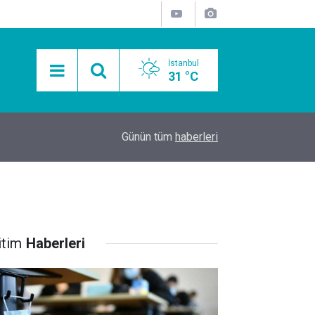
İstanbul
31 °C
15:11
Mobil Araçlarla Hayır Lokması Dağıtımının Avanta
Günün tüm
haberleri
itim
Haberleri