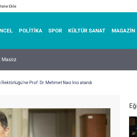
itene Ekle
NCEL
POLITIKA
SPOR
KÜLTÜR SANAT
MAGAZIN
hirbazı ile Estetik, Dayanıklı ve Çevre Dostu Ambalaj
i Rektörlüğü'ne Prof. Dr. Mehmet Naci İnci atandı
Eğ