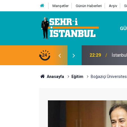
Manşetler
Günün Haberleri
Arşiv
S
GÜ
24
07:32
Kutu Si
Anasayfa
Eğitim
Boğaziçi Üniversites