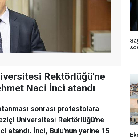
Sa
so
iversitesi Rektörlüğü'ne
ehmet Naci İnci atandı
atanması sonrası protestolara
ziçi Üniversitesi Rektörlüğü'ne
i atandı. İnci, Bulu'nun yerine 15
Ek