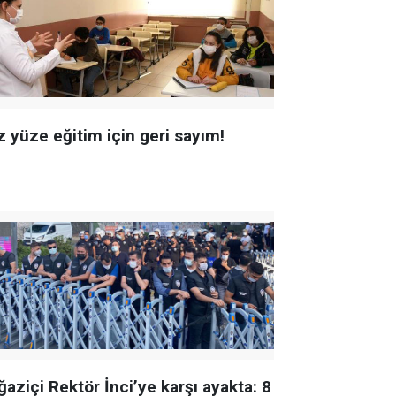
z yüze eğitim için geri sayım!
aziçi Rektör İnci’ye karşı ayakta: 8