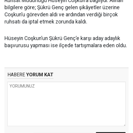
Ruhsat Müdürlüğü Hüseyin Coşkun’a bağlıydı. Alınan
bilgilere göre; Şükrü Genç gelen şikâyetler üzerine
Coşkun’u görevden aldı ve ardından verdiği birçok
ruhsatı da iptal etmek zorunda kaldı.
Hüseyin Coşkun’un Şükrü Genç’e karşı aday adaylık
başvurusu yapması ise ilçede tartışmalara eden oldu.
HABERE
YORUM KAT