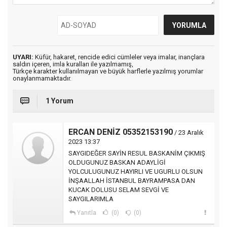
UYARI:
Küfür, hakaret, rencide edici cümleler veya imalar, inançlara
saldırı içeren, imla kuralları ile yazılmamış,
Türkçe karakter kullanılmayan ve büyük harflerle yazılmış yorumlar
onaylanmamaktadır.
1 Yorum
ERCAN DENİZ 05352153190
/ 23 Aralık
2023 13:37
SAYGIDEĞER SAYİN RESUL BASKANİM ÇIKMIŞ
OLDUGUNUZ BASKAN ADAYLİGİ
YOLCULUGUNUZ HAYIRLI VE UGURLU OLSUN
İNŞAALLAH İSTANBUL BAYRAMPASA DAN
KUCAK DOLUSU SELAM SEVGİ VE
SAYGILARIMLA
Yanıtla
(0)
(0)