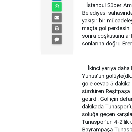
İstanbul Süper Ama
Belediyesi sahasın
yakışır bir mücadeley
maçta gol perdesini
sonra coşkusunu artır
sonlarına doğru Eren
İkinci yarıya daha h
Yunus’un golüyle(dk.
gole cevap 5 dakika 
sürdüren Reşitpaşa 
getirdi. Gol için de
dakikada Tunaspor’u
soluğa geçen karşı
Tunaspor’un 4-2’lik 
Bayrampaşa Tunaspor 