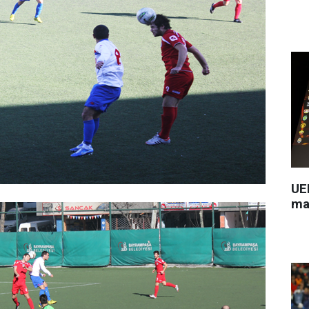
UEF
ma