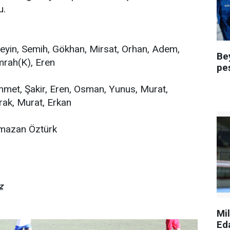
u.
eyin, Semih, Gökhan, Mirsat, Orhan, Adem,
Be
Emrah(K), Eren
pe
hmet, Şakir, Eren, Osman, Yunus, Murat,
rak, Murat, Erkan
azan Öztürk
z
Mi
Ed