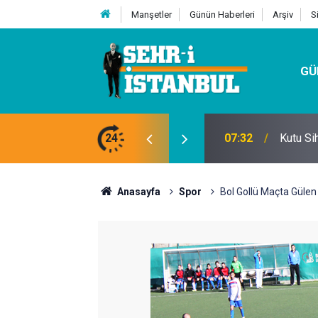
Manşetler
Günün Haberleri
Arşiv
S
GÜ
24
07:32
Kutu Si
Anasayfa
Spor
Bol Gollü Maçta Gülen