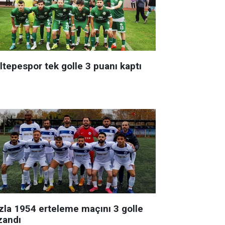
ltepespor tek golle 3 puanı kaptı
zla 1954 erteleme maçını 3 golle
zandı