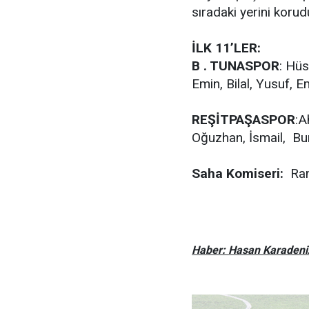
sıradaki yerini korud
İLK 11’LER:
B . TUNASPOR
: Hüs
Emin, Bilal, Yusuf, 
REŞİTPAŞASPOR
:A
Oğuzhan, İsmail, Bu
Saha Komiseri:
Ram
Haber: Hasan Karadeni