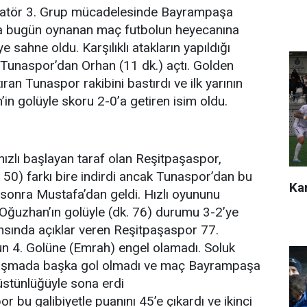
tör 3. Grup mücadelesinde Bayrampaşa
da bugün oynanan maç futbolun heyecanına
e sahne oldu. Karşılıklı atakların yapıldığı
 Tunaspor’dan Orhan (11 dk.) açtı. Golden
an Tunaspor rakibini bastırdı ve ilk yarının
’in golüyle skoru 2-0’a getiren isim oldu.
ızlı başlayan taraf olan Reşitpaşaspor,
 50) farkı bire indirdi ancak Tunaspor’dan bu
Kar
sonra Mustafa’dan geldi. Hızlı oyununu
Oğuzhan’ın golüyle (dk. 76) durumu 3-2’ye
fansında açıklar veren Reşitpaşaspor 77.
n 4. Golüne (Emrah) engel olamadı. Soluk
laşmada başka gol olmadı ve maç Bayrampaşa
üstünlüğüyle sona erdi
bu galibiyetle puanını 45’e çıkardı ve ikinci