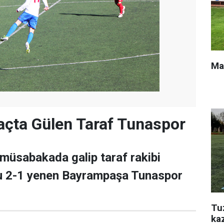
Ma
açta Gülen Taraf Tunaspor
ı müsabakada galip taraf rakibi
u 2-1 yenen Bayrampaşa Tunaspor
Tu
ka