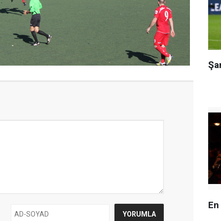
Şa
En