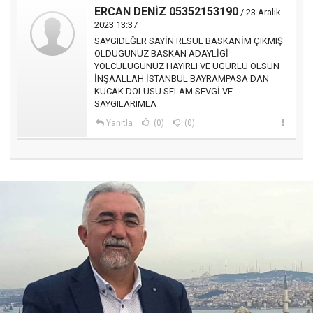
ERCAN DENİZ 05352153190
/ 23 Aralık
2023 13:37
SAYGIDEĞER SAYİN RESUL BASKANİM ÇIKMIŞ
OLDUGUNUZ BASKAN ADAYLİGİ
YOLCULUGUNUZ HAYIRLI VE UGURLU OLSUN
İNŞAALLAH İSTANBUL BAYRAMPASA DAN
KUCAK DOLUSU SELAM SEVGİ VE
SAYGILARIMLA
Yanıtla
(0)
(0)