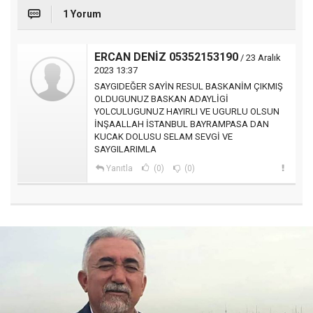
1 Yorum
ERCAN DENİZ 05352153190
/ 23 Aralık
2023 13:37
SAYGIDEĞER SAYİN RESUL BASKANİM ÇIKMIŞ
OLDUGUNUZ BASKAN ADAYLİGİ
YOLCULUGUNUZ HAYIRLI VE UGURLU OLSUN
İNŞAALLAH İSTANBUL BAYRAMPASA DAN
KUCAK DOLUSU SELAM SEVGİ VE
SAYGILARIMLA
Yanıtla
(0)
(0)