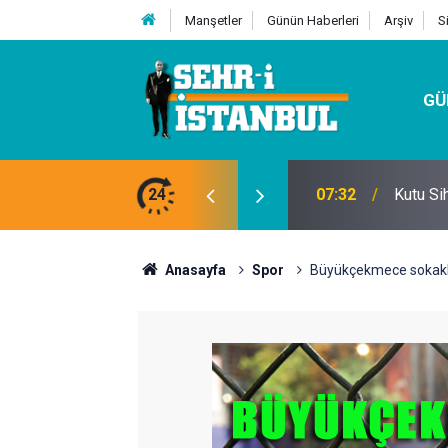
Manşetler
Günün Haberleri
Arşiv
S
GÜ
24
07:32
Kutu Si
Anasayfa
Spor
Büyükçekmece sokakl