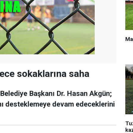
Ma
ce sokaklarına saha
elediye Başkanı Dr. Hasan Akgün;
ını desteklemeye devam edeceklerini
Tu
ka