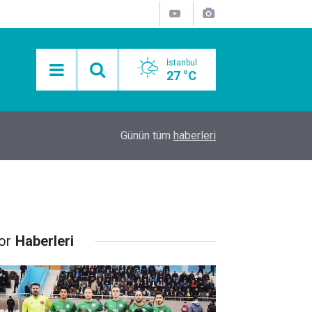
İstanbul
27 °C
15:11
Mobil Araçlarla Hayır Lokması Dağıtımının Avanta
Günün tüm
haberleri
or
Haberleri