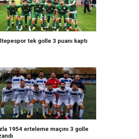
ltepespor tek golle 3 puanı kaptı
zla 1954 erteleme maçını 3 golle
zandı