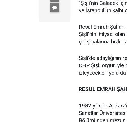
"Şişli'nin Gelecek İçi
ve İstanbul'un kalbi ol
Resul Emrah Şahan, Ş
Şişli'nin ihtiyacı ola
çalışmalarına hızlı b
Şişli’de adaylığının
CHP Şişli örgütüyle
izleyecekleri yolu da
RESUL EMRAH ŞAH
1982 yılında Ankara
Sanatlar Üniversites
Bölümünden mezun 