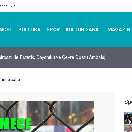
itene Ekle
NCEL
POLITIKA
SPOR
KÜLTÜR SANAT
MAGAZIN
hirbazı ile Estetik, Dayanıklı ve Çevre Dostu Ambalaj
arına saha
Sp