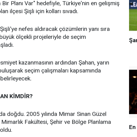
n Bir Planı Var" hedefiyle, Türkiye'nin en gelişmiş
an ilçesi Şişli için kolları sıvadı.
işli'ye nefes aldıracak çözümlerin yanı sıra
n büyük ölçekli projeleriyle de seçim
Şa
aşladı.
 resmiyet kazanmasının ardından Şahan, yarın
 buluşarak seçim çalışmaları kapsamında
 belirleyecek.
AN KİMDİR?
’da doğdu. 2005 yılında Mimar Sinan Güzel
i Mimarlık Fakültesi, Şehir ve Bölge Planlama
En
oldu.