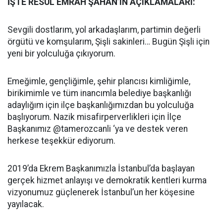
İŞTE RESÜL EMRAH ŞAHAN’IN AÇIKLAMALARI:
Sevgili dostlarım, yol arkadaşlarım, partimin değerli
örgütü ve komşularım, Şişli sakinleri… Bugün Şişli için
yeni bir yolculuğa çıkıyorum.
Emeğimle, gençliğimle, şehir plancısı kimliğimle,
birikimimle ve tüm inancımla belediye başkanlığı
adaylığım için ilçe başkanlığımızdan bu yolculuğa
başlıyorum. Nazik misafirperverlikleri için İlçe
Başkanımız @tamerozcanli ‘ya ve destek veren
herkese teşekkür ediyorum.
2019’da Ekrem Başkanımızla İstanbul’da başlayan
gerçek hizmet anlayışı ve demokratik kentleri kurma
vizyonumuz güçlenerek İstanbul’un her köşesine
yayılacak.