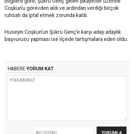
bilgilere göre; Şükrü Genç gelen şikâyetler üzerine
Coşkun’u görevden aldı ve ardından verdiği birçok
ruhsatı da iptal etmek zorunda kaldı.
Hüseyin Coşkun’un Şükrü Genç’e karşı aday adaylık
başvurusu yapması ise ilçede tartışmalara eden oldu.
HABERE
YORUM KAT