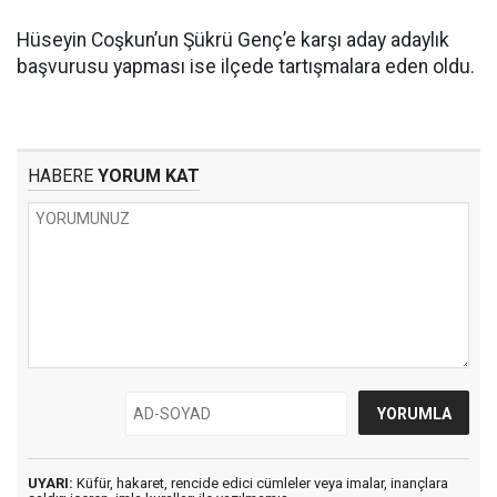
Hüseyin Coşkun’un Şükrü Genç’e karşı aday adaylık
başvurusu yapması ise ilçede tartışmalara eden oldu.
HABERE
YORUM KAT
UYARI:
Küfür, hakaret, rencide edici cümleler veya imalar, inançlara