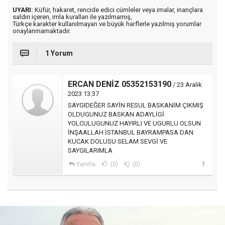
UYARI:
Küfür, hakaret, rencide edici cümleler veya imalar, inançlara
saldırı içeren, imla kuralları ile yazılmamış,
Türkçe karakter kullanılmayan ve büyük harflerle yazılmış yorumlar
onaylanmamaktadır.
1 Yorum
ERCAN DENİZ 05352153190
/ 23 Aralık
2023 13:37
SAYGIDEĞER SAYİN RESUL BASKANİM ÇIKMIŞ
OLDUGUNUZ BASKAN ADAYLİGİ
YOLCULUGUNUZ HAYIRLI VE UGURLU OLSUN
İNŞAALLAH İSTANBUL BAYRAMPASA DAN
KUCAK DOLUSU SELAM SEVGİ VE
SAYGILARIMLA
Yanıtla
(0)
(0)