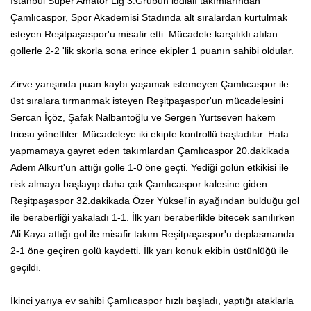
İstanbul Süper Amatör Lig 3.Grubun iddialı takımlarından
Çamlıcaspor, Spor Akademisi Stadında alt sıralardan kurtulmak
isteyen Reşitpaşaspor'u misafir etti. Mücadele karşılıklı atılan
gollerle 2-2 'lik skorla sona erince ekipler 1 puanın sahibi oldular.
Zirve yarışında puan kaybı yaşamak istemeyen Çamlıcaspor ile
üst sıralara tırmanmak isteyen Reşitpaşaspor'un mücadelesini
Sercan İçöz, Şafak Nalbantoğlu ve Sergen Yurtseven hakem
triosu yönettiler. Mücadeleye iki ekipte kontrollü başladılar. Hata
yapmamaya gayret eden takımlardan Çamlıcaspor 20.dakikada
Adem Alkurt'un attığı golle 1-0 öne geçti. Yediği golün etkikisi ile
risk almaya başlayıp daha çok Çamlıcaspor kalesine giden
Reşitpaşaspor 32.dakikada Özer Yüksel'in ayağından bulduğu gol
ile beraberliği yakaladı 1-1. İlk yarı beraberlikle bitecek sanılırken
Ali Kaya attığı gol ile misafir takım Reşitpaşaspor'u deplasmanda
2-1 öne geçiren golü kaydetti. İlk yarı konuk ekibin üstünlüğü ile
geçildi.
İkinci yarıya ev sahibi Çamlıcaspor hızlı başladı, yaptığı ataklarla