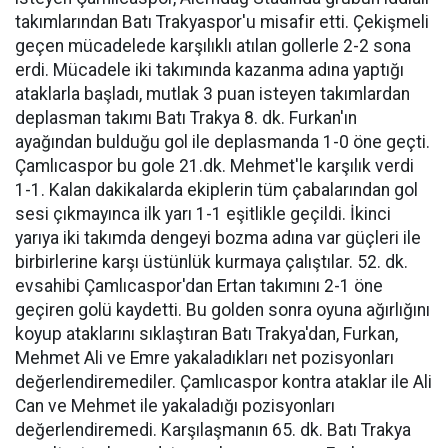
takımlarından Batı Trakyaspor'u misafir etti. Çekişmeli
geçen mücadelede karşılıklı atılan gollerle 2-2 sona
erdi. Mücadele iki takımında kazanma adına yaptığı
ataklarla başladı, mutlak 3 puan isteyen takımlardan
deplasman takımı Batı Trakya 8. dk. Furkan'ın
ayağından bulduğu gol ile deplasmanda 1-0 öne geçti.
Çamlıcaspor bu gole 21.dk. Mehmet'le karşılık verdi
1-1. Kalan dakikalarda ekiplerin tüm çabalarından gol
sesi çıkmayınca ilk yarı 1-1 eşitlikle geçildi. İkinci
yarıya iki takımda dengeyi bozma adına var güçleri ile
birbirlerine karşı üstünlük kurmaya çalıştılar. 52. dk.
evsahibi Çamlıcaspor'dan Ertan takımını 2-1 öne
geçiren golü kaydetti. Bu golden sonra oyuna ağırlığını
koyup ataklarını sıklaştıran Batı Trakya'dan, Furkan,
Mehmet Ali ve Emre yakaladıkları net pozisyonları
değerlendiremediler. Çamlıcaspor kontra ataklar ile Ali
Can ve Mehmet ile yakaladığı pozisyonları
değerlendiremedi. Karşılaşmanın 65. dk. Batı Trakya