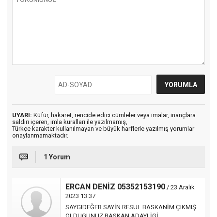
UYARI:
Küfür, hakaret, rencide edici cümleler veya imalar, inançlara
saldırı içeren, imla kuralları ile yazılmamış,
Türkçe karakter kullanılmayan ve büyük harflerle yazılmış yorumlar
onaylanmamaktadır.
1 Yorum
ERCAN DENİZ 05352153190
/ 23 Aralık
2023 13:37
SAYGIDEĞER SAYİN RESUL BASKANİM ÇIKMIŞ
OLDUGUNUZ BASKAN ADAYLİGİ